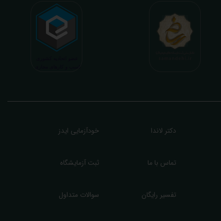
 بیمه ها، افزایش تمایل افراد به انجام آزمایش (با دریافت اطلاعاتی دقیقتر، کاربردی، قابل
هم و شخصی سازی شده) میگردد. تا درنهایت به جامعه ای سالم تر برای تبدیل شدن به
شوری پیشرفته (دیر و زود داره سوخت و سوز نداره...) برسیم. قابل ذکر است که جواب
زمایش آنلاین به نتایج هیچ یک از کاربران بصورت مستقیم دسترسی ندارد و موارد تفسیر نیز
رفا با درخواست و ارسال خود کاربر انجام میگیرد و ما تابع اصول اخلاق پزشکی و حرفه ای
ر کار خود هستیم. اگر مرکز درمانی هستید (و به دنبال رضایت هرچه بیشتر مراجعین خود و
سب درآمد بیشتر)، ما برای ارائه خدمات تفسیر رایگان و غیررایگان آزمایش و سایر نتایج
زشکی مراجعین شما در خدمتتان هستیم.
دکتر لاندا
خودآزمایی ایدز
تماس با ما
ثبت آزمایشگاه
تفسیر رایگان
سوالات متداول