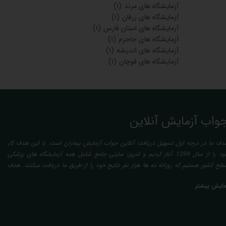
آزمایشگاه های مرند
(۱)
آزمایشگاه های زرقان
(۱)
آرمایشگاه های استان فارس
(۱)
آزمایشگاه های جاحرم
(۱)
آزمایشگاه های اندیشه
(۱)
آزمایشگاه های قوچان
(۱)
واب آزمایش آنلاین
دف ما در درجه اول تسهیل دریافت آنلاین جواب آزمایش بیماران است. با این هدف کار
خود را از سال 1399 آغاز کردیم و امروز، سایتی جامع شامل همه آزمایشگاه های پزشکی
طح کشور هستیم که روزانه ده ها هزار نفر نتایج خود را از طریق ما دریافت میکنند. هدف
عدی ما تفسیر آزمایش بیماران بصورت رایگان (تفسیر چک لیستی پایه) و غیر رایگان
مایش بیشتر
تخصصی، با تایید و مهر پزشک متخصص) میباشد. رسالت ما در تفسیر، استخراج حداکثر
طلاعات ممکن از نتایج آزمایش و سایر نتایج پزشکی مراجعین، با در نظر گرفتن دقیق شرایط
دنی افراد در هنگام نمونه گیری طبق آخرین رفرنس های معتبر پزشکی میباشد. این رسالت،
اعث تسریع در روند تشخیص و درمان، کاهش هزینه های تحمیلی به مردم، وزارت بهداشت