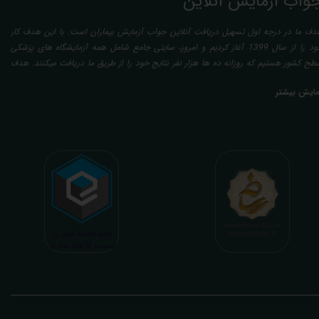
واب آزمایش آنلاین
دف ما در درجه اول تسهیل دریافت آنلاین جواب آزمایش بیماران است. با این هدف کار
خود را از سال 1399 آغاز کردیم و امروز، سایتی جامع شامل همه آزمایشگاه های پزشکی
طح کشور هستیم که روزانه ده ها هزار نفر نتایج خود را از طریق ما دریافت میکنند. هدف
عدی ما تفسیر آزمایش بیماران بصورت رایگان (تفسیر چک لیستی پایه) و غیر رایگان
مایش بیشتر
تخصصی، با تایید و مهر پزشک متخصص) میباشد. رسالت ما در تفسیر، استخراج حداکثر
طلاعات ممکن از نتایج آزمایش و سایر نتایج پزشکی مراجعین، با در نظر گرفتن دقیق شرایط
دنی افراد در هنگام نمونه گیری طبق آخرین رفرنس های معتبر پزشکی میباشد. این رسالت،
اعث تسریع در روند تشخیص و درمان، کاهش هزینه های تحمیلی به مردم، وزارت بهداشت
 بیمه ها، افزایش تمایل افراد به انجام آزمایش (با دریافت اطلاعاتی دقیقتر، کاربردی، قابل
هم و شخصی سازی شده) میگردد. تا درنهایت به جامعه ای سالم تر برای تبدیل شدن به
شوری پیشرفته (دیر و زود داره سوخت و سوز نداره...) برسیم. قابل ذکر است که جواب
زمایش آنلاین به نتایج هیچ یک از کاربران بصورت مستقیم دسترسی ندارد و موارد تفسیر نیز
رفا با درخواست و ارسال خود کاربر انجام میگیرد و ما تابع اصول اخلاق پزشکی و حرفه ای
ر کار خود هستیم. اگر مرکز درمانی هستید (و به دنبال رضایت هرچه بیشتر مراجعین خود و
سب درآمد بیشتر)، ما برای ارائه خدمات تفسیر رایگان و غیررایگان آزمایش و سایر نتایج
زشکی مراجعین شما در خدمتتان هستیم.