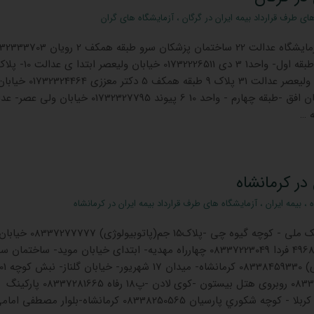
ای طرف قرارداد بیمه ایران در گرگان
،
آزمایشگاه های گران
آزمایشگاه دکتر سلیمانی آزمايشگاه عدالت 22 ساختمان پزشکان سرو طبقه همکف
آرتین 01732327112 خیابان ولیعصر عدالت 31 پلاک 9 طبقه همکف 5 دکتر معززی 01732324464
 …
در کرمانشاه
ه
،
بیمه ایران
،
آزمایشگاه های طرف قرارداد بیمه ایران در کرمانشاه
طوس(پاتولوژی) پشت بانک ملی - کوچه گیوه چی -پل
- نبش کوی لادن - پلاک4968/1 فردا 08337223049 چهارراه مهدیه- ابتدای خیابان موید- ساختم
(تشخیص طبی) 08337229566 روبروی هتل بیستون -کوی لادن -پ18 رفاه 08337281665 پاركينگ
شهرداري- روبروی هتل راه كربلا - كوچه شكوري پارسیان 08338250565 کرمانشاه-بلوار مصطفی ا