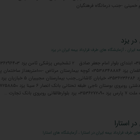
در یزد
ه ایران
،
آزمایشگاه های طرف قرارداد بیمه ایران در یزد
نوبل آزمايشگاه 03536298100 ابتدای بلوار امام جعفر صادق 2 تشخیص پزش
بلوار مدرس-میدان نماز 3 لقمان یزد 03538348884 کوچه بیمارستان مرتاض -100
آبادیس 4 دکتر مجیبیان یزد 03536236286 خیابان کاشانی_جنب بیمارستان مجیبیان 5 خبازیان یزد
03538380990 بلوار شهید دشتی روبروی بوستان ناجی طبقه تحتانی
وبروی بانک تجارت …
ر استارا
ای طرف قرارداد بیمه ایران در استارا
،
آزمایشگاه های استارا