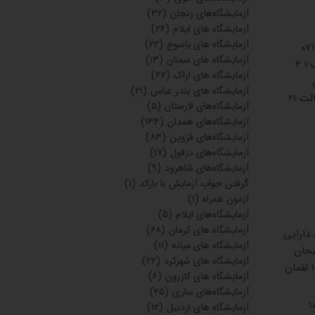
آزمایشگاه‌های زنجان
(۳۲)
آزمایشگاه های ایلام
(۲۶)
آزمایشگاه های یاسوج
(۲۲)
 2 رویان 07132333703
آزمایشگاه های سمنان
(۱۳)
خیابان ولیعصر عدالت 14 -طبقه اول- واحد1 3 دی 01732226511 خیابان ولیعصر ابتدا ی عدالت 10- پلاک 1 4
آزمایشگاه های اراک
(۴۲)
 خیابان
آزمایشگاه های بندر عباس
(۲۱)
ولیعصر -عدالت - 21ساختمان افق -طبقه چهارم - واحد 10 6 پیوند 01732327795 خیابان ولی عصر- عدالت 21
آزمایشگاه‌های لارستان
(۵)
آزمایشگاه‌های همدان
(۱۳۴)
آزمایشگاه‌های قزوین
(۸۳)
آزمایشگاه‌های دزفول
(۱۷)
آزمایشگاه‌های شاهرود
(۹)
گرفتن جواب آزمایش با بارکد
(۱)
آزمون همراه
(۱)
آزمایشگاه‌های ایلام
(۵)
آزمایشگاه های کرمان
(۶۸)
اک15 جم(پاتوبیولوژی) 08337277777 خیابان دارایی
آزمایشگاه های میانه
(۱۱)
ان سبحان
آزمایشگاه های شهرکرد
(۲۲)
طبقه اول مادر (پاتوبیولوژی) 08338459330 کرمانشاه- میدان 17 شهریور- خیابان گلناز- نبش کوچه 101 لقمان
آزمایشگاه های کازرون
(۶)
آزمایشگاه‌های ساری
(۲۵)
مامی
آزمایشگاه های اردبیل
(۱۲)