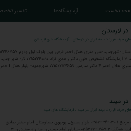
حه نخست
آزمایشگاه‌ها
تفسیر تخصص
در لارستان
ای طرف قرارداد بیمه ایران در لارستان
،
آزمایشگاه های لارستان
دی 07125522750 شهرجدید 3 آزمايشگاه تشخيص طبي دكتر زاهدي نژاد 07152240090 لار- شهر
ميدان فرمانداري - دوازده متري هلال احمر 4 دکتر مدرسی 07152253659 شهرجدید- بلوار هلال ا حم
در میبد
ای طرف قرارداد بیمه ایران در میبد
،
آزمایشگاه های میبد
نام مرجع آدرس وب سایت مرجع 1 03532362030 بلوار بسیج_ روبروی بیمارستان امام جعفر صادق
_ساختمان پزشکان _مهر طبقه همکف 2 03532321757 خیابان امام خمینی- سه راه سعیدی- 3