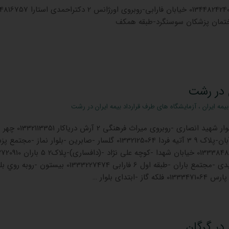
دکتر پوریوسف آزمايشگاه 01344824240 خیابان فارابی-روبروی اورژانس
ختمان پزشکان سوسنگرد-طبقه همکف
ن در رشت
بیمه ایران
،
آزمایشگاه های طرف قرارداد بیمه ایران در رشت
عادل منتظری آزمايشگاه بلوار شهید انصاری -روبروی میراث فرهنگی 2 آر
گلسار-خیابان نواب-کوچه آبان-پلاک 9 3 آتیه فردا 01332125064 گلسار -صابرین -بلوار نماز -م
آتیه- طبقه دوم 4 دقیق 01333848119 خیابان شهدا -کوچه ع
نبش خیابان فرهنگ -توحیدی -مجتمع باران -طبقه اول 6 فارابی 01333227474 بیستون -روبه 
 در گرگان