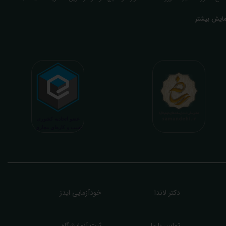
عدی ما تفسیر آزمایش بیماران بصورت رایگان (تفسیر چک لیستی پایه) و غیر رایگان
مایش بیشتر
تخصصی، با تایید و مهر پزشک متخصص) میباشد. رسالت ما در تفسیر، استخراج حداکثر
طلاعات ممکن از نتایج آزمایش و سایر نتایج پزشکی مراجعین، با در نظر گرفتن دقیق شرایط
دنی افراد در هنگام نمونه گیری طبق آخرین رفرنس های معتبر پزشکی میباشد. این رسالت،
اعث تسریع در روند تشخیص و درمان، کاهش هزینه های تحمیلی به مردم، وزارت بهداشت
 بیمه ها، افزایش تمایل افراد به انجام آزمایش (با دریافت اطلاعاتی دقیقتر، کاربردی، قابل
هم و شخصی سازی شده) میگردد. تا درنهایت به جامعه ای سالم تر برای تبدیل شدن به
شوری پیشرفته (دیر و زود داره سوخت و سوز نداره...) برسیم. قابل ذکر است که جواب
زمایش آنلاین به نتایج هیچ یک از کاربران بصورت مستقیم دسترسی ندارد و موارد تفسیر نیز
رفا با درخواست و ارسال خود کاربر انجام میگیرد و ما تابع اصول اخلاق پزشکی و حرفه ای
ر کار خود هستیم. اگر مرکز درمانی هستید (و به دنبال رضایت هرچه بیشتر مراجعین خود و
سب درآمد بیشتر)، ما برای ارائه خدمات تفسیر رایگان و غیررایگان آزمایش و سایر نتایج
زشکی مراجعین شما در خدمتتان هستیم.
دکتر لاندا
خودآزمایی ایدز
تماس با ما
ثبت آزمایشگاه