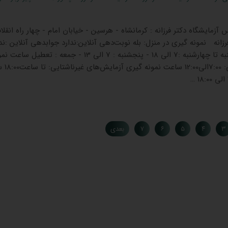
س آزمایشگاه دکتر فرزانه : کرمانشاه - هرسین - خیابان امام - چهار راه انق
زانه نمونه گیری در منزل: بله نوبت‌دهی آنلاین:ندارد جوابدهی آنلاین :ن
ساعات کاری ساعت کار: شنبه تا چهارشنبه :7 الی 18 - پنجشنبه : 7 الی 13 - جمعه : تعطیل سا
گیری آزمایش‌های ناشتا
۳
۴
۵
۶
۷
بعدی