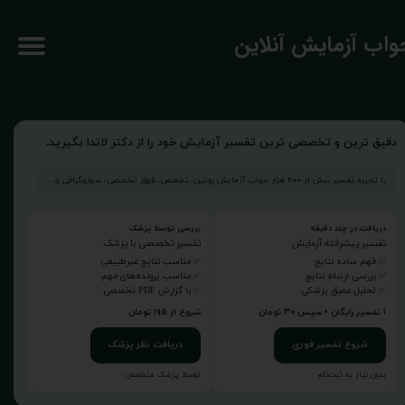
جواب آزمایش آنلاین
دقیق ترین و تخصصی ترین تفسیر آزمایش خود را از دکتر لاندا بگیرید.
با تجربه تفسیر بیش از ۲۰۰ هزار جواب آزمایش روتین، تخصص، فوق تخصصی، سونوگرافی و...
دریافت در چند دقیقه
بررسی توسط پزشک
تفسیر پیشرفته آزمایش
تفسیر تخصصی با پزشک
✅ فهم ساده نتایج
✅ مناسب نتایج غیرطبیعی
✅ بررسی ارتباط نتایج
✅ مناسب پرونده‌های مهم
✅ تحلیل عمیق پزشکی
✅ با گزارش PDF تخصصی
۱ تفسیر رایگان • سپس ۳۰ تومان
شروع از ۱۹۵ تومان
شروع تفسیر فوری
دریافت نظر پزشک
بدون نیاز به ثبت‌نام
توسط پزشک متخصص