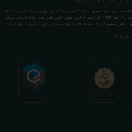
دف ما در درجه اول تسهیل دریافت آنلاین جواب آزمایش بیماران است. با این هدف کار
خود را از سال 1399 آغاز کردیم و امروز، سایتی جامع شامل همه آزمایشگاه های پزشکی
طح کشور هستیم که روزانه ده ها هزار نفر نتایج خود را از طریق ما دریافت میکنند. هدف
عدی ما تفسیر آزمایش بیماران بصورت رایگان (تفسیر چک لیستی پایه) و غیر رایگان
مایش بیشتر
تخصصی، با تایید و مهر پزشک متخصص) میباشد. رسالت ما در تفسیر، استخراج حداکثر
طلاعات ممکن از نتایج آزمایش و سایر نتایج پزشکی مراجعین، با در نظر گرفتن دقیق شرایط
دنی افراد در هنگام نمونه گیری طبق آخرین رفرنس های معتبر پزشکی میباشد. این رسالت،
اعث تسریع در روند تشخیص و درمان، کاهش هزینه های تحمیلی به مردم، وزارت بهداشت
 بیمه ها، افزایش تمایل افراد به انجام آزمایش (با دریافت اطلاعاتی دقیقتر، کاربردی، قابل
هم و شخصی سازی شده) میگردد. تا درنهایت به جامعه ای سالم تر برای تبدیل شدن به
شوری پیشرفته (دیر و زود داره سوخت و سوز نداره...) برسیم. قابل ذکر است که جواب
زمایش آنلاین به نتایج هیچ یک از کاربران بصورت مستقیم دسترسی ندارد و موارد تفسیر نیز
رفا با درخواست و ارسال خود کاربر انجام میگیرد و ما تابع اصول اخلاق پزشکی و حرفه ای
ر کار خود هستیم. اگر مرکز درمانی هستید (و به دنبال رضایت هرچه بیشتر مراجعین خود و
سب درآمد بیشتر)، ما برای ارائه خدمات تفسیر رایگان و غیررایگان آزمایش و سایر نتایج
زشکی مراجعین شما در خدمتتان هستیم.