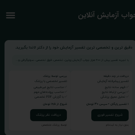
جواب آزمایش آنلاین
دقیق ترین و تخصصی ترین تفسیر آزمایش خود را از دکتر لاندا بگیرید.
با تجربه تفسیر بیش از ۲۰۰ هزار جواب آزمایش روتین، تخصص، فوق تخصصی، سونوگرافی و...
دریافت در چند دقیقه
بررسی توسط پزشک
تفسیر پیشرفته آزمایش
تفسیر تخصصی با پزشک
✅ فهم ساده نتایج
✅ مناسب نتایج غیرطبیعی
✅ بررسی ارتباط نتایج
✅ مناسب پرونده‌های مهم
✅ تحلیل عمیق پزشکی
✅ با گزارش PDF تخصصی
۱ تفسیر رایگان • سپس ۳۰ تومان
شروع از ۱۹۵ تومان
شروع تفسیر فوری
دریافت نظر پزشک
بدون نیاز به ثبت‌نام
توسط پزشک متخصص