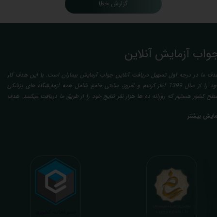
گزارش خطا
واب آزمایش آنلاین
دف ما در درجه اول تسهیل دریافت آنلاین جواب آزمایش بیماران است. با این هدف کار
خود را از سال 1399 آغاز کردیم و امروز، سایتی جامع شامل همه آزمایشگاه های پزشکی
طح کشور هستیم که روزانه ده ها هزار نفر نتایج خود را از طریق ما دریافت میکنند. هدف
عدی ما تفسیر آزمایش بیماران بصورت رایگان (تفسیر چک لیستی پایه) و غیر رایگان
مایش بیشتر
تخصصی، با تایید و مهر پزشک متخصص) میباشد. رسالت ما در تفسیر، استخراج حداکثر
طلاعات ممکن از نتایج آزمایش و سایر نتایج پزشکی مراجعین، با در نظر گرفتن دقیق شرایط
دنی افراد در هنگام نمونه گیری طبق آخرین رفرنس های معتبر پزشکی میباشد. این رسالت،
اعث تسریع در روند تشخیص و درمان، کاهش هزینه های تحمیلی به مردم، وزارت بهداشت
 بیمه ها، افزایش تمایل افراد به انجام آزمایش (با دریافت اطلاعاتی دقیقتر، کاربردی، قابل
هم و شخصی سازی شده) میگردد. تا درنهایت به جامعه ای سالم تر برای تبدیل شدن به
شوری پیشرفته (دیر و زود داره سوخت و سوز نداره...) برسیم. قابل ذکر است که جواب
زمایش آنلاین به نتایج هیچ یک از کاربران بصورت مستقیم دسترسی ندارد و موارد تفسیر نیز
رفا با درخواست و ارسال خود کاربر انجام میگیرد و ما تابع اصول اخلاق پزشکی و حرفه ای
ر کار خود هستیم. اگر مرکز درمانی هستید (و به دنبال رضایت هرچه بیشتر مراجعین خود و