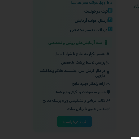
مراحل و چرایی دریافت تفسیر دکتر لاندا
گاه
1️⃣
ثبت درخواست
2️⃣
ارسال جواب آزمایش
3️⃣
دریافت تفسیر تخصصی
🧪
همه آزمایش‌های روتین و تخصصی
🌟
تفسیر یکپارچه نتایج با شرایط بیمار
🩺
بررسی توسط پزشک متخصص
در نظر گرفتن سن، جنسیت، علائم وتداخلات
💊
دارویی
🥗
ارائه راهکار بهبود نتایج
🛡️
پاسخ به سؤالات و نگرانی‌های شما
🔎
نکات درمانی و تشخیصی ویژه پزشک معالج
✅
تفسیر عمیق با زبانی ساده
ثبت درخواست