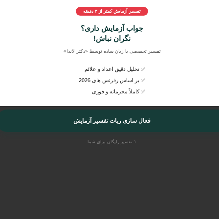
 وضعیت سلامتی
تفسیر آزمایش کمتر از ۳ دقیقه
 آزمایش
خود، آن‌ها را به راحتی در
دکتر لاندا
ارسال کنید و بصورت
اورژانس
جواب آزمایش داری؟
 آن را از پزشکان متخصص و عمومی بشنوید.
نگران نباش!
تفسیر تخصصی با زبان ساده توسط «دکتر لاندا»
✅ تحلیل دقیق اعداد و علائم
✅ بر اساس رفرنس های 2026
✅ کاملاً محرمانه و فوری
فعال سازی ربات تفسیر آزمایش
۱ تفسیر رایگان برای شما