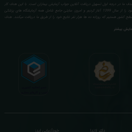
دف ما در درجه اول تسهیل دریافت آنلاین جواب آزمایش بیماران است. با این هدف کار
خود را از سال 1399 آغاز کردیم و امروز، سایتی جامع شامل همه آزمایشگاه های پزشکی
طح کشور هستیم که روزانه ده ها هزار نفر نتایج خود را از طریق ما دریافت میکنند. هدف
عدی ما تفسیر آزمایش بیماران بصورت رایگان (تفسیر چک لیستی پایه) و غیر رایگان
مایش بیشتر
تخصصی، با تایید و مهر پزشک متخصص) میباشد. رسالت ما در تفسیر، استخراج حداکثر
طلاعات ممکن از نتایج آزمایش و سایر نتایج پزشکی مراجعین، با در نظر گرفتن دقیق شرایط
دنی افراد در هنگام نمونه گیری طبق آخرین رفرنس های معتبر پزشکی میباشد. این رسالت،
اعث تسریع در روند تشخیص و درمان، کاهش هزینه های تحمیلی به مردم، وزارت بهداشت
 بیمه ها، افزایش تمایل افراد به انجام آزمایش (با دریافت اطلاعاتی دقیقتر، کاربردی، قابل
هم و شخصی سازی شده) میگردد. تا درنهایت به جامعه ای سالم تر برای تبدیل شدن به
شوری پیشرفته (دیر و زود داره سوخت و سوز نداره...) برسیم. قابل ذکر است که جواب
زمایش آنلاین به نتایج هیچ یک از کاربران بصورت مستقیم دسترسی ندارد و موارد تفسیر نیز
رفا با درخواست و ارسال خود کاربر انجام میگیرد و ما تابع اصول اخلاق پزشکی و حرفه ای
ر کار خود هستیم. اگر مرکز درمانی هستید (و به دنبال رضایت هرچه بیشتر مراجعین خود و
سب درآمد بیشتر)، ما برای ارائه خدمات تفسیر رایگان و غیررایگان آزمایش و سایر نتایج
زشکی مراجعین شما در خدمتتان هستیم.
دکتر لاندا
خودآزمایی ایدز