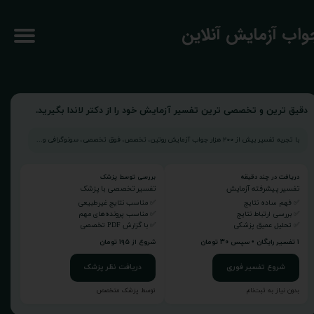
جواب آزمایش آنلاین
دقیق ترین و تخصصی ترین تفسیر آزمایش خود را از دکتر لاندا بگیرید.
با تجربه تفسیر بیش از ۲۰۰ هزار جواب آزمایش روتین، تخصص، فوق تخصصی، سونوگرافی و...
دریافت در چند دقیقه
بررسی توسط پزشک
تفسیر پیشرفته آزمایش
تفسیر تخصصی با پزشک
✅ فهم ساده نتایج
✅ مناسب نتایج غیرطبیعی
✅ بررسی ارتباط نتایج
✅ مناسب پرونده‌های مهم
✅ تحلیل عمیق پزشکی
✅ با گزارش PDF تخصصی
۱ تفسیر رایگان • سپس ۳۰ تومان
شروع از ۱۹۵ تومان
شروع تفسیر فوری
دریافت نظر پزشک
بدون نیاز به ثبت‌نام
توسط پزشک متخصص