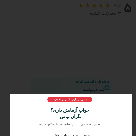
۵
از ۵
۳ مشارکت کننده
مراحل و چرایی دریافت تفسیر دکتر لاندا
1️⃣
ثبت درخواست
2️⃣
ارسال جواب آزمایش
تفسیر آزمایش کمتر از ۳ دقیقه
3️⃣
دریافت تفسیر تخصصی
جواب آزمایش داری؟
نگران نباش!
🧪
همه آزمایش‌های روتین و تخصصی
تفسیر تخصصی با زبان ساده توسط «دکتر لاندا»
🌟
تفسیر یکپارچه نتایج با شرایط بیمار
✅ تحلیل دقیق اعداد و علائم