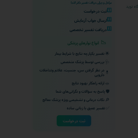
مراحل و چرایی دریافت تفسیر دکتر لاندا
ه نوید
1️⃣
ثبت درخواست
2️⃣
ارسال جواب آزمایش
3️⃣
دریافت تفسیر تخصصی
📉
انواع نوارهای پزشکی
🌟
تفسیر یکپارچه نتایج با شرایط بیمار
🩺
بررسی توسط پزشک متخصص
در نظر گرفتن سن، جنسیت، علائم وتداخلات
💊
دارویی
🥗
ارائه راهکار بهبود نتایج
🛡️
پاسخ به سؤالات و نگرانی‌های شما
🔎
نکات درمانی و تشخیصی ویژه پزشک معالج
✅
تفسیر عمیق با زبانی ساده
ثبت درخواست