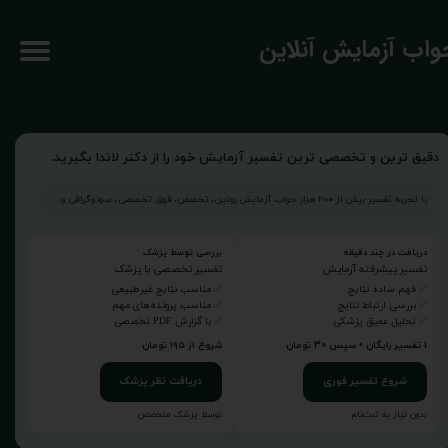
جواب آزمایش آنلاین
دقیق ترین و تخصصی ترین تفسیر آزمایش خود را از دکتر لاندا بگیرید.
با تجربه تفسیر بیش از ۲۰۰ هزار جواب آزمایش روتین، تخصص، فوق تخصصی، سونوگرافی و...
دریافت در چند دقیقه
بررسی توسط پزشک
تفسیر پیشرفته آزمایش
تفسیر تخصصی با پزشک
✅ فهم ساده نتایج
✅ مناسب نتایج غیرطبیعی
✅ بررسی ارتباط نتایج
✅ مناسب پرونده‌های مهم
✅ تحلیل عمیق پزشکی
✅ با گزارش PDF تخصصی
۱ تفسیر رایگان • سپس ۳۰ تومان
شروع از ۱۹۵ تومان
شروع تفسیر فوری
دریافت نظر پزشک
بدون نیاز به ثبت‌نام
توسط پزشک متخصص