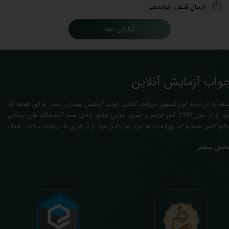
ارسال قبض جوابدهی
گزارش خطا
واب آزمایش آنلاین
دف ما در درجه اول تسهیل دریافت آنلاین جواب آزمایش بیماران است. با این هدف کار
خود را از سال 1399 آغاز کردیم و امروز، سایتی جامع شامل همه آزمایشگاه های پزشکی
طح کشور هستیم که روزانه ده ها هزار نفر نتایج خود را از طریق ما دریافت میکنند. هدف
عدی ما تفسیر آزمایش بیماران بصورت رایگان (تفسیر چک لیستی پایه) و غیر رایگان
مایش بیشتر
تخصصی، با تایید و مهر پزشک متخصص) میباشد. رسالت ما در تفسیر، استخراج حداکثر
طلاعات ممکن از نتایج آزمایش و سایر نتایج پزشکی مراجعین، با در نظر گرفتن دقیق شرایط
دنی افراد در هنگام نمونه گیری طبق آخرین رفرنس های معتبر پزشکی میباشد. این رسالت،
اعث تسریع در روند تشخیص و درمان، کاهش هزینه های تحمیلی به مردم، وزارت بهداشت
 بیمه ها، افزایش تمایل افراد به انجام آزمایش (با دریافت اطلاعاتی دقیقتر، کاربردی، قابل
هم و شخصی سازی شده) میگردد. تا درنهایت به جامعه ای سالم تر برای تبدیل شدن به
شوری پیشرفته (دیر و زود داره سوخت و سوز نداره...) برسیم. قابل ذکر است که جواب
زمایش آنلاین به نتایج هیچ یک از کاربران بصورت مستقیم دسترسی ندارد و موارد تفسیر نیز