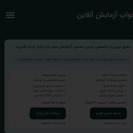
جواب آزمایش آنلاین
دقیق ترین و تخصصی ترین تفسیر آزمایش خود را از دکتر لاندا بگیرید.
با تجربه تفسیر بیش از ۲۰۰ هزار جواب آزمایش روتین، تخصص، فوق تخصصی، سونوگرافی و...
دریافت در چند دقیقه
بررسی توسط پزشک
تفسیر پیشرفته آزمایش
تفسیر تخصصی با پزشک
✅ فهم ساده نتایج
✅ مناسب نتایج غیرطبیعی
✅ بررسی ارتباط نتایج
✅ مناسب پرونده‌های مهم
✅ تحلیل عمیق پزشکی
✅ با گزارش PDF تخصصی
۱ تفسیر رایگان • سپس ۳۰ تومان
شروع از ۱۹۵ تومان
شروع تفسیر فوری
دریافت نظر پزشک
بدون نیاز به ثبت‌نام
توسط پزشک متخصص