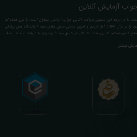
واب آزمایش آنلاین
دف ما در درجه اول تسهیل دریافت آنلاین جواب آزمایش بیماران است. با این هدف کار
خود را از سال 1399 آغاز کردیم و امروز، سایتی جامع شامل همه آزمایشگاه های پزشکی
طح کشور هستیم که روزانه ده ها هزار نفر نتایج خود را از طریق ما دریافت میکنند. هدف
عدی ما تفسیر آزمایش بیماران بصورت رایگان (تفسیر چک لیستی پایه) و غیر رایگان
مایش بیشتر
تخصصی، با تایید و مهر پزشک متخصص) میباشد. رسالت ما در تفسیر، استخراج حداکثر
طلاعات ممکن از نتایج آزمایش و سایر نتایج پزشکی مراجعین، با در نظر گرفتن دقیق شرایط
دنی افراد در هنگام نمونه گیری طبق آخرین رفرنس های معتبر پزشکی میباشد. این رسالت،
اعث تسریع در روند تشخیص و درمان، کاهش هزینه های تحمیلی به مردم، وزارت بهداشت
 بیمه ها، افزایش تمایل افراد به انجام آزمایش (با دریافت اطلاعاتی دقیقتر، کاربردی، قابل
هم و شخصی سازی شده) میگردد. تا درنهایت به جامعه ای سالم تر برای تبدیل شدن به
شوری پیشرفته (دیر و زود داره سوخت و سوز نداره...) برسیم. قابل ذکر است که جواب
زمایش آنلاین به نتایج هیچ یک از کاربران بصورت مستقیم دسترسی ندارد و موارد تفسیر نیز
رفا با درخواست و ارسال خود کاربر انجام میگیرد و ما تابع اصول اخلاق پزشکی و حرفه ای
ر کار خود هستیم. اگر مرکز درمانی هستید (و به دنبال رضایت هرچه بیشتر مراجعین خود و
سب درآمد بیشتر)، ما برای ارائه خدمات تفسیر رایگان و غیررایگان آزمایش و سایر نتایج
زشکی مراجعین شما در خدمتتان هستیم.