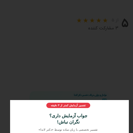
۵
از ۵
۳ مشارکت کننده
مراحل و چرایی دریافت تفسیر دکتر لاندا
1️⃣
ثبت درخواست
تفسیر آزمایش کمتر از ۳ دقیقه
2️⃣
ارسال جواب آزمایش
جواب آزمایش داری؟
3️⃣
دریافت تفسیر تخصصی
نگران نباش!
تفسیر تخصصی با زبان ساده توسط «دکتر لاندا»
🧪
همه آزمایش‌های روتین و تخصصی