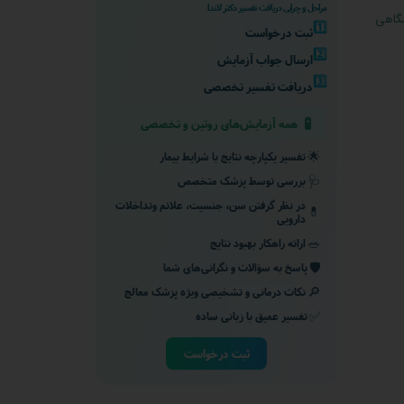
مراحل و چرایی دریافت تفسیر دکتر لاندا
شگاهی
1️⃣
ثبت درخواست
2️⃣
ارسال جواب آزمایش
3️⃣
دریافت تفسیر تخصصی
🧪
همه آزمایش‌های روتین و تخصصی
🌟
تفسیر یکپارچه نتایج با شرایط بیمار
🩺
بررسی توسط پزشک متخصص
در نظر گرفتن سن، جنسیت، علائم وتداخلات
💊
دارویی
🥗
ارائه راهکار بهبود نتایج
🛡️
پاسخ به سؤالات و نگرانی‌های شما
🔎
نکات درمانی و تشخیصی ویژه پزشک معالج
✅
تفسیر عمیق با زبانی ساده
ثبت درخواست