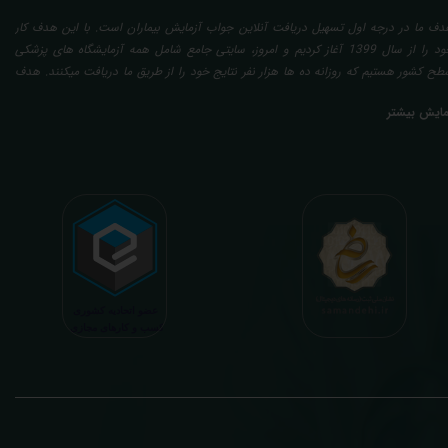
دف ما در درجه اول تسهیل دریافت آنلاین جواب آزمایش بیماران است. با این هدف کار
خود را از سال 1399 آغاز کردیم و امروز، سایتی جامع شامل همه آزمایشگاه های پزشکی
طح کشور هستیم که روزانه ده ها هزار نفر نتایج خود را از طریق ما دریافت میکنند. هدف
عدی ما تفسیر آزمایش بیماران بصورت رایگان (تفسیر چک لیستی پایه) و غیر رایگان
مایش بیشتر
تخصصی، با تایید و مهر پزشک متخصص) میباشد. رسالت ما در تفسیر، استخراج حداکثر
طلاعات ممکن از نتایج آزمایش و سایر نتایج پزشکی مراجعین، با در نظر گرفتن دقیق شرایط
دنی افراد در هنگام نمونه گیری طبق آخرین رفرنس های معتبر پزشکی میباشد. این رسالت،
اعث تسریع در روند تشخیص و درمان، کاهش هزینه های تحمیلی به مردم، وزارت بهداشت
 بیمه ها، افزایش تمایل افراد به انجام آزمایش (با دریافت اطلاعاتی دقیقتر، کاربردی، قابل
هم و شخصی سازی شده) میگردد. تا درنهایت به جامعه ای سالم تر برای تبدیل شدن به
شوری پیشرفته (دیر و زود داره سوخت و سوز نداره...) برسیم. قابل ذکر است که جواب
زمایش آنلاین به نتایج هیچ یک از کاربران بصورت مستقیم دسترسی ندارد و موارد تفسیر نیز
رفا با درخواست و ارسال خود کاربر انجام میگیرد و ما تابع اصول اخلاق پزشکی و حرفه ای
ر کار خود هستیم. اگر مرکز درمانی هستید (و به دنبال رضایت هرچه بیشتر مراجعین خود و
سب درآمد بیشتر)، ما برای ارائه خدمات تفسیر رایگان و غیررایگان آزمایش و سایر نتایج
زشکی مراجعین شما در خدمتتان هستیم.