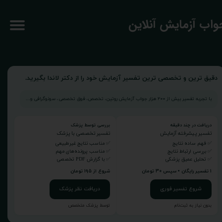
جواب آزمایش آنلاین
دقیق ترین و تخصصی ترین تفسیر آزمایش خود را از دکتر لاندا بگیرید.
با تجربه تفسیر بیش از ۲۰۰ هزار جواب آزمایش روتین، تخصص، فوق تخصصی، سونوگرافی و...
دریافت در چند دقیقه
بررسی توسط پزشک
تفسیر پیشرفته آزمایش
تفسیر تخصصی با پزشک
✅ فهم ساده نتایج
✅ مناسب نتایج غیرطبیعی
✅ بررسی ارتباط نتایج
✅ مناسب پرونده‌های مهم
✅ تحلیل عمیق پزشکی
✅ با گزارش PDF تخصصی
۱ تفسیر رایگان • سپس ۳۰ تومان
شروع از ۱۹۵ تومان
شروع تفسیر فوری
دریافت نظر پزشک
بدون نیاز به ثبت‌نام
توسط پزشک متخصص