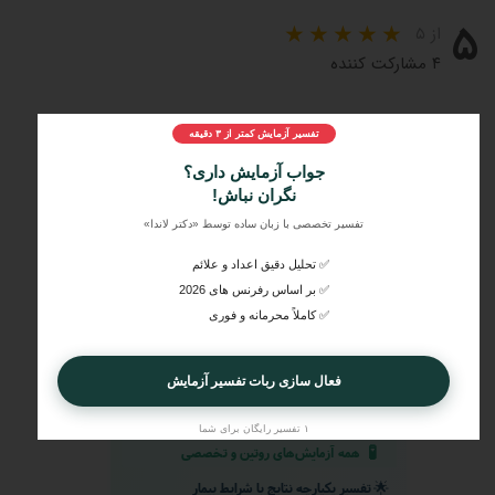
۵
از ۵
۴ مشارکت کننده
تفسیر آزمایش کمتر از ۳ دقیقه
جواب آزمایش داری؟
نگران نباش!
تفسیر تخصصی با زبان ساده توسط «دکتر لاندا»
✅ تحلیل دقیق اعداد و علائم
✅ بر اساس رفرنس های 2026
مراحل و چرایی دریافت تفسیر دکتر لاندا
✅ کاملاً محرمانه و فوری
1️⃣
ثبت درخواست
2️⃣
ارسال جواب آزمایش
فعال سازی ربات تفسیر آزمایش
3️⃣
دریافت تفسیر تخصصی
۱ تفسیر رایگان برای شما
🧪
همه آزمایش‌های روتین و تخصصی
🌟
تفسیر یکپارچه نتایج با شرایط بیمار