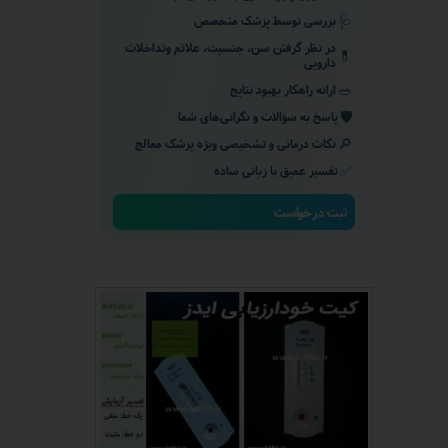
🩺
بررسی توسط پزشک متخصص
در نظر گرفتن سن، جنسیت، علائم وتداخلات
💊
دارویی
🥗
ارائه راهکار بهبود نتایج
🛡️
پاسخ به سؤالات و نگرانی‌های شما
🔎
نکات درمانی و تشخیصی ویژه پزشک معالج
✅
تفسیر عمیق با زبانی ساده
ثبت درخواست
★
★