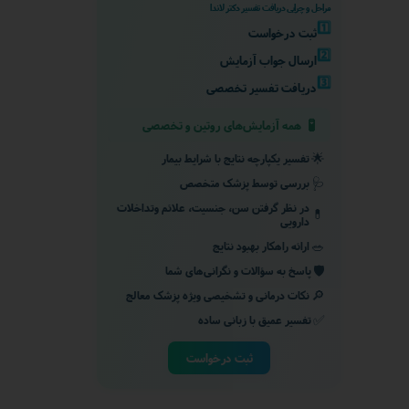
مراحل و چرایی دریافت تفسیر دکتر لاندا
1️⃣
ثبت درخواست
2️⃣
ارسال جواب آزمایش
3️⃣
دریافت تفسیر تخصصی
🧪
همه آزمایش‌های روتین و تخصصی
🌟
تفسیر یکپارچه نتایج با شرایط بیمار
🩺
بررسی توسط پزشک متخصص
در نظر گرفتن سن، جنسیت، علائم وتداخلات
💊
دارویی
🥗
ارائه راهکار بهبود نتایج
🛡️
پاسخ به سؤالات و نگرانی‌های شما
🔎
نکات درمانی و تشخیصی ویژه پزشک معالج
✅
تفسیر عمیق با زبانی ساده
ثبت درخواست