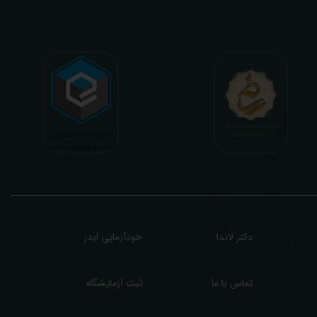
طلاعات ممکن از نتایج آزمایش و سایر نتایج پزشکی مراجعین، با در نظر گرفتن دقیق شرایط
دنی افراد در هنگام نمونه گیری طبق آخرین رفرنس های معتبر پزشکی میباشد. این رسالت،
اعث تسریع در روند تشخیص و درمان، کاهش هزینه های تحمیلی به مردم، وزارت بهداشت
 بیمه ها، افزایش تمایل افراد به انجام آزمایش (با دریافت اطلاعاتی دقیقتر، کاربردی، قابل
هم و شخصی سازی شده) میگردد. تا درنهایت به جامعه ای سالم تر برای تبدیل شدن به
شوری پیشرفته (دیر و زود داره سوخت و سوز نداره...) برسیم. قابل ذکر است که جواب
زمایش آنلاین به نتایج هیچ یک از کاربران بصورت مستقیم دسترسی ندارد و موارد تفسیر نیز
رفا با درخواست و ارسال خود کاربر انجام میگیرد و ما تابع اصول اخلاق پزشکی و حرفه ای
ر کار خود هستیم. اگر مرکز درمانی هستید (و به دنبال رضایت هرچه بیشتر مراجعین خود و
سب درآمد بیشتر)، ما برای ارائه خدمات تفسیر رایگان و غیررایگان آزمایش و سایر نتایج
زشکی مراجعین شما در خدمتتان هستیم.
دکتر لاندا
خودآزمایی ایدز
تماس با ما
ثبت آزمایشگاه