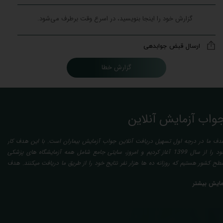
ارسال قبض جوابدهی
گزارش خطا
واب آزمایش آنلاین
دف ما در درجه اول تسهیل دریافت آنلاین جواب آزمایش بیماران است. با این هدف کار
خود را از سال 1399 آغاز کردیم و امروز، سایتی جامع شامل همه آزمایشگاه های پزشکی
طح کشور هستیم که روزانه ده ها هزار نفر نتایج خود را از طریق ما دریافت میکنند. هدف
عدی ما تفسیر آزمایش بیماران بصورت رایگان (تفسیر چک لیستی پایه) و غیر رایگان
مایش بیشتر
تخصصی، با تایید و مهر پزشک متخصص) میباشد. رسالت ما در تفسیر، استخراج حداکثر
طلاعات ممکن از نتایج آزمایش و سایر نتایج پزشکی مراجعین، با در نظر گرفتن دقیق شرایط
دنی افراد در هنگام نمونه گیری طبق آخرین رفرنس های معتبر پزشکی میباشد. این رسالت،
اعث تسریع در روند تشخیص و درمان، کاهش هزینه های تحمیلی به مردم، وزارت بهداشت