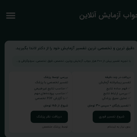
جواب آزمایش آنلاین
دقیق ترین و تخصصی ترین تفسیر آزمایش خود را از دکتر لاندا بگیرید.
با تجربه تفسیر بیش از ۲۰۰ هزار جواب آزمایش روتین، تخصص، فوق تخصصی، سونوگرافی و...
دریافت در چند دقیقه
بررسی توسط پزشک
تفسیر پیشرفته آزمایش
تفسیر تخصصی با پزشک
✅ فهم ساده نتایج
✅ مناسب نتایج غیرطبیعی
✅ بررسی ارتباط نتایج
✅ مناسب پرونده‌های مهم
✅ تحلیل عمیق پزشکی
✅ با گزارش PDF تخصصی
۱ تفسیر رایگان • سپس ۳۰ تومان
شروع از ۱۹۵ تومان
شروع تفسیر فوری
دریافت نظر پزشک
بدون نیاز به ثبت‌نام
توسط پزشک متخصص