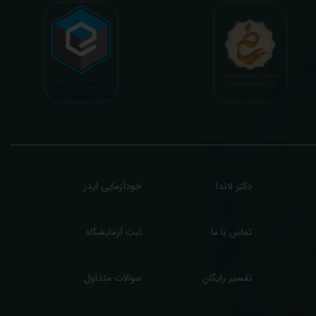
 بیمه ها، افزایش تمایل افراد به انجام آزمایش (با دریافت اطلاعاتی دقیقتر، کاربردی، قابل
هم و شخصی سازی شده) میگردد. تا درنهایت به جامعه ای سالم تر برای تبدیل شدن به
شوری پیشرفته (دیر و زود داره سوخت و سوز نداره...) برسیم. قابل ذکر است که جواب
زمایش آنلاین به نتایج هیچ یک از کاربران بصورت مستقیم دسترسی ندارد و موارد تفسیر نیز
رفا با درخواست و ارسال خود کاربر انجام میگیرد و ما تابع اصول اخلاق پزشکی و حرفه ای
ر کار خود هستیم. اگر مرکز درمانی هستید (و به دنبال رضایت هرچه بیشتر مراجعین خود و
سب درآمد بیشتر)، ما برای ارائه خدمات تفسیر رایگان و غیررایگان آزمایش و سایر نتایج
زشکی مراجعین شما در خدمتتان هستیم.
دکتر لاندا
خودآزمایی ایدز
تماس با ما
ثبت آزمایشگاه
تفسیر رایگان
سوالات متداول