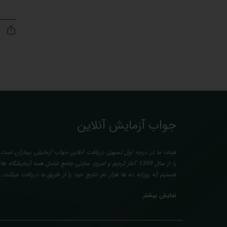
جواب آزمایش آنلاین
هدف ما در درجه اول تسهیل دریافت آنلاین جواب آزمایش بیماران است. 
را از سال 1399 آغاز کردیم و امروز، سایتی جامع شامل همه آزمایش
هستیم که روزانه ده ها هزار نفر نتایج خود را از طریق ما دریافت میکنند
آزمایش بیماران بصورت رایگان (تفسیر چک لیستی پایه) و غیر رایگان (تخ
نمایش بیشتر
پزشک متخصص) میباشد. رسالت ما در تفسیر، استخراج حداکثر اطلاعات مم
و سایر نتایج پزشکی مراجعین، با در نظر گرفتن دقیق شرایط بدنی افراد 
طبق آخرین رفرنس های معتبر پزشکی میباشد. این رسالت، باعث تسری