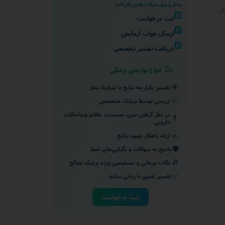
مراحل و چرایی دریافت تفسیر دکتر لاندا
اب
1️⃣
ثبت درخواست
2️⃣
ارسال جواب آزمایش
3️⃣
دریافت تفسیر تخصصی
📉
انواع نوارهای پزشکی
🌟
تفسیر یکپارچه نتایج با شرایط بیمار
🩺
بررسی توسط پزشک متخصص
در نظر گرفتن سن، جنسیت، علائم وتداخلات
💊
دارویی
🥗
ارائه راهکار بهبود نتایج
🛡️
پاسخ به سؤالات و نگرانی‌های شما
🔎
نکات درمانی و تشخیصی ویژه پزشک معالج
✅
تفسیر عمیق با زبانی ساده
ثبت درخواست