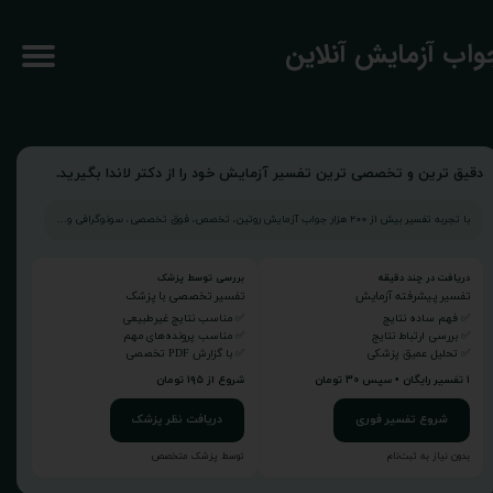
جواب آزمایش آنلاین
دقیق ترین و تخصصی ترین تفسیر آزمایش خود را از دکتر لاندا بگیرید.
با تجربه تفسیر بیش از ۲۰۰ هزار جواب آزمایش روتین، تخصص، فوق تخصصی، سونوگرافی و...
دریافت در چند دقیقه
بررسی توسط پزشک
تفسیر پیشرفته آزمایش
تفسیر تخصصی با پزشک
✅ فهم ساده نتایج
✅ مناسب نتایج غیرطبیعی
✅ بررسی ارتباط نتایج
✅ مناسب پرونده‌های مهم
✅ تحلیل عمیق پزشکی
✅ با گزارش PDF تخصصی
۱ تفسیر رایگان • سپس ۳۰ تومان
شروع از ۱۹۵ تومان
شروع تفسیر فوری
دریافت نظر پزشک
بدون نیاز به ثبت‌نام
توسط پزشک متخصص