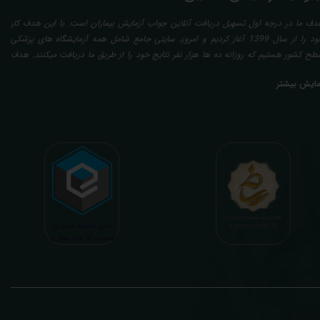
دف ما در درجه اول تسهیل دریافت آنلاین جواب آزمایش بیماران است. با این هدف کار
خود را از سال 1399 آغاز کردیم و امروز، سایتی جامع شامل همه آزمایشگاه های پزشکی
طح کشور هستیم که روزانه ده ها هزار نفر نتایج خود را از طریق ما دریافت میکنند. هدف
عدی ما تفسیر آزمایش بیماران بصورت رایگان (تفسیر چک لیستی پایه) و غیر رایگان
مایش بیشتر
تخصصی، با تایید و مهر پزشک متخصص) میباشد. رسالت ما در تفسیر، استخراج حداکثر
طلاعات ممکن از نتایج آزمایش و سایر نتایج پزشکی مراجعین، با در نظر گرفتن دقیق شرایط
دنی افراد در هنگام نمونه گیری طبق آخرین رفرنس های معتبر پزشکی میباشد. این رسالت،
اعث تسریع در روند تشخیص و درمان، کاهش هزینه های تحمیلی به مردم، وزارت بهداشت
 بیمه ها، افزایش تمایل افراد به انجام آزمایش (با دریافت اطلاعاتی دقیقتر، کاربردی، قابل
هم و شخصی سازی شده) میگردد. تا درنهایت به جامعه ای سالم تر برای تبدیل شدن به
شوری پیشرفته (دیر و زود داره سوخت و سوز نداره...) برسیم. قابل ذکر است که جواب
زمایش آنلاین به نتایج هیچ یک از کاربران بصورت مستقیم دسترسی ندارد و موارد تفسیر نیز
رفا با درخواست و ارسال خود کاربر انجام میگیرد و ما تابع اصول اخلاق پزشکی و حرفه ای
ر کار خود هستیم. اگر مرکز درمانی هستید (و به دنبال رضایت هرچه بیشتر مراجعین خود و
سب درآمد بیشتر)، ما برای ارائه خدمات تفسیر رایگان و غیررایگان آزمایش و سایر نتایج
زشکی مراجعین شما در خدمتتان هستیم.