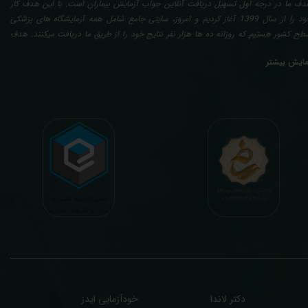
دف ما در درجه اول تسهیل دریافت آنلاین جواب آزمایش بیماران است. با این هدف کار
خود را از سال 1399 آغاز کردیم و امروز، سایتی جامع شامل همه آزمایشگاه های پزشکی
طح کشور هستیم که روزانه ده ها هزار نفر نتایج خود را از طریق ما دریافت میکنند. هدف
عدی ما تفسیر آزمایش بیماران بصورت رایگان (تفسیر چک لیستی پایه) و غیر رایگان
مایش بیشتر
تخصصی، با تایید و مهر پزشک متخصص) میباشد. رسالت ما در تفسیر، استخراج حداکثر
طلاعات ممکن از نتایج آزمایش و سایر نتایج پزشکی مراجعین، با در نظر گرفتن دقیق شرایط
دنی افراد در هنگام نمونه گیری طبق آخرین رفرنس های معتبر پزشکی میباشد. این رسالت،
اعث تسریع در روند تشخیص و درمان، کاهش هزینه های تحمیلی به مردم، وزارت بهداشت
 بیمه ها، افزایش تمایل افراد به انجام آزمایش (با دریافت اطلاعاتی دقیقتر، کاربردی، قابل
هم و شخصی سازی شده) میگردد. تا درنهایت به جامعه ای سالم تر برای تبدیل شدن به
شوری پیشرفته (دیر و زود داره سوخت و سوز نداره...) برسیم. قابل ذکر است که جواب
زمایش آنلاین به نتایج هیچ یک از کاربران بصورت مستقیم دسترسی ندارد و موارد تفسیر نیز
رفا با درخواست و ارسال خود کاربر انجام میگیرد و ما تابع اصول اخلاق پزشکی و حرفه ای
ر کار خود هستیم. اگر مرکز درمانی هستید (و به دنبال رضایت هرچه بیشتر مراجعین خود و
سب درآمد بیشتر)، ما برای ارائه خدمات تفسیر رایگان و غیررایگان آزمایش و سایر نتایج
زشکی مراجعین شما در خدمتتان هستیم.
دکتر لاندا
خودآزمایی ایدز