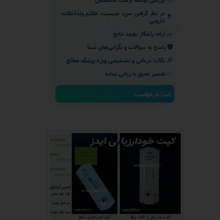
در نظر گرفتن سن، جنسیت، علائم وتداخلات
💊
دارویی
🥗
ارائه راهکار بهبود نتایج
🛡️
پاسخ به سؤالات و نگرانی‌های شما
🔎
نکات درمانی و تشخیصی ویژه پزشک معالج
✅
تفسیر عمیق با زبانی ساده
ثبت درخواست
★
★