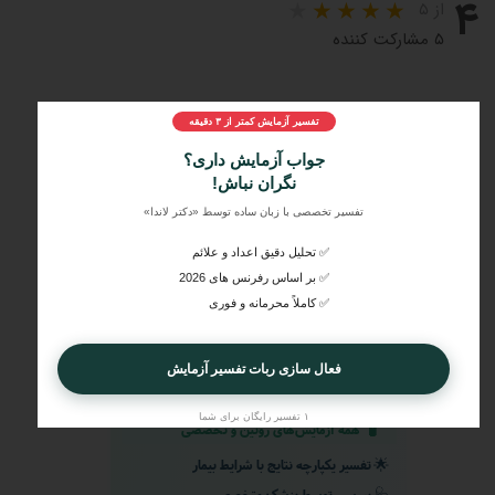
۴
از ۵
۵ مشارکت کننده
تفسیر آزمایش کمتر از ۳ دقیقه
جواب آزمایش داری؟
نگران نباش!
تفسیر تخصصی با زبان ساده توسط «دکتر لاندا»
✅ تحلیل دقیق اعداد و علائم
✅ بر اساس رفرنس های 2026
مراحل و چرایی دریافت تفسیر دکتر لاندا
✅ کاملاً محرمانه و فوری
1️⃣
ثبت درخواست
2️⃣
ارسال جواب آزمایش
فعال سازی ربات تفسیر آزمایش
3️⃣
دریافت تفسیر تخصصی
۱ تفسیر رایگان برای شما
🧪
همه آزمایش‌های روتین و تخصصی
🌟
تفسیر یکپارچه نتایج با شرایط بیمار
🩺
بررسی توسط پزشک متخصص