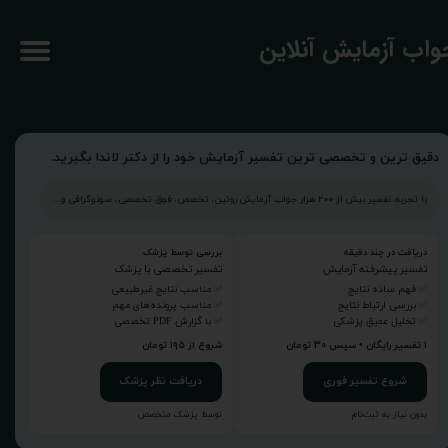
جواب آزمایش آنلاین
دقیق ترین و تخصصی ترین تفسیر آزمایش خود را از دکتر لاندا بگیرید.
با تجربه تفسیر بیش از ۲۰۰ هزار جواب آزمایش روتین، تخصص، فوق تخصصی، سونوگرافی و...
دریافت در چند دقیقه
بررسی توسط پزشک
تفسیر پیشرفته آزمایش
تفسیر تخصصی با پزشک
✅ فهم ساده نتایج
✅ مناسب نتایج غیرطبیعی
✅ بررسی ارتباط نتایج
✅ مناسب پرونده‌های مهم
✅ تحلیل عمیق پزشکی
✅ با گزارش PDF تخصصی
۱ تفسیر رایگان • سپس ۳۰ تومان
شروع از ۱۹۵ تومان
شروع تفسیر فوری
دریافت نظر پزشک
بدون نیاز به ثبت‌نام
توسط پزشک متخصص