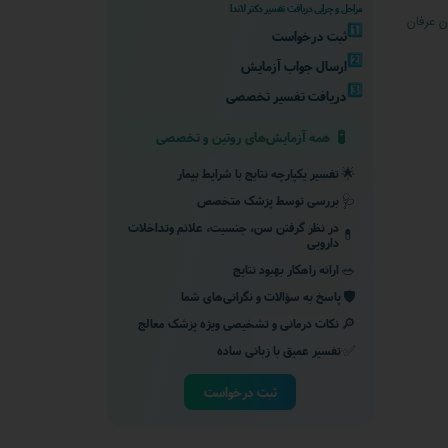
مراحل و چرایی دریافت تفسیر دکتر لاندا
ن عرفان
1️⃣
ثبت درخواست
2️⃣
ارسال جواب آزمایش
3️⃣
دریافت تفسیر تخصصی
🧪
همه آزمایش‌های روتین و تخصصی
🌟
تفسیر یکپارچه نتایج با شرایط بیمار
🩺
بررسی توسط پزشک متخصص
در نظر گرفتن سن، جنسیت، علائم وتداخلات
💊
دارویی
🥗
ارائه راهکار بهبود نتایج
🛡️
پاسخ به سؤالات و نگرانی‌های شما
🔎
نکات درمانی و تشخیصی ویژه پزشک معالج
✅
تفسیر عمیق با زبانی ساده
ثبت درخواست