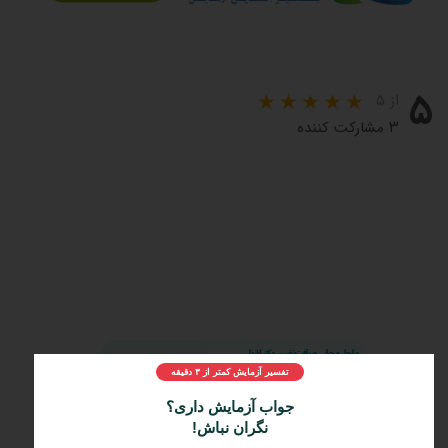
۵
از ۵
۳ مشارکت کننده
مراحل و چرایی دریافت تفسیر دکتر لاندا
1️⃣
تفسیر آزمایش کمتر از ۳ دقیقه
ثبت درخواست
2️⃣
جواب آزمایش داری؟
ارسال جواب آزمایش
نگران نباش!
3️⃣
دریافت تفسیر تخصصی