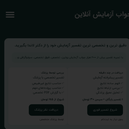
جواب آزمایش آنلاین
دقیق ترین و تخصصی ترین تفسیر آزمایش خود را از دکتر لاندا بگیرید.
با تجربه تفسیر بیش از ۲۰۰ هزار جواب آزمایش روتین، تخصص، فوق تخصصی، سونوگرافی و...
دریافت در چند دقیقه
بررسی توسط پزشک
تفسیر پیشرفته آزمایش
تفسیر تخصصی با پزشک
✅ فهم ساده نتایج
✅ مناسب نتایج غیرطبیعی
✅ بررسی ارتباط نتایج
✅ مناسب پرونده‌های مهم
✅ تحلیل عمیق پزشکی
✅ با گزارش PDF تخصصی
۱ تفسیر رایگان • سپس ۳۰ تومان
شروع از ۱۹۵ تومان
شروع تفسیر فوری
دریافت نظر پزشک
بدون نیاز به ثبت‌نام
توسط پزشک متخصص