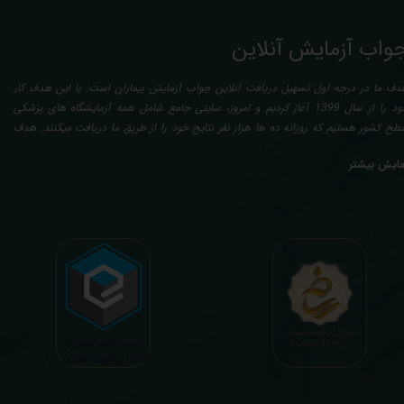
واب آزمایش آنلاین
دف ما در درجه اول تسهیل دریافت آنلاین جواب آزمایش بیماران است. با این هدف کار
خود را از سال 1399 آغاز کردیم و امروز، سایتی جامع شامل همه آزمایشگاه های پزشکی
طح کشور هستیم که روزانه ده ها هزار نفر نتایج خود را از طریق ما دریافت میکنند. هدف
عدی ما تفسیر آزمایش بیماران بصورت رایگان (تفسیر چک لیستی پایه) و غیر رایگان
مایش بیشتر
تخصصی، با تایید و مهر پزشک متخصص) میباشد. رسالت ما در تفسیر، استخراج حداکثر
طلاعات ممکن از نتایج آزمایش و سایر نتایج پزشکی مراجعین، با در نظر گرفتن دقیق شرایط
دنی افراد در هنگام نمونه گیری طبق آخرین رفرنس های معتبر پزشکی میباشد. این رسالت،
اعث تسریع در روند تشخیص و درمان، کاهش هزینه های تحمیلی به مردم، وزارت بهداشت
 بیمه ها، افزایش تمایل افراد به انجام آزمایش (با دریافت اطلاعاتی دقیقتر، کاربردی، قابل
هم و شخصی سازی شده) میگردد. تا درنهایت به جامعه ای سالم تر برای تبدیل شدن به
شوری پیشرفته (دیر و زود داره سوخت و سوز نداره...) برسیم. قابل ذکر است که جواب
زمایش آنلاین به نتایج هیچ یک از کاربران بصورت مستقیم دسترسی ندارد و موارد تفسیر نیز
رفا با درخواست و ارسال خود کاربر انجام میگیرد و ما تابع اصول اخلاق پزشکی و حرفه ای
ر کار خود هستیم. اگر مرکز درمانی هستید (و به دنبال رضایت هرچه بیشتر مراجعین خود و
سب درآمد بیشتر)، ما برای ارائه خدمات تفسیر رایگان و غیررایگان آزمایش و سایر نتایج
زشکی مراجعین شما در خدمتتان هستیم.