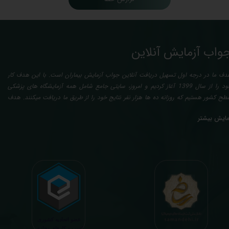
واب آزمایش آنلاین
دف ما در درجه اول تسهیل دریافت آنلاین جواب آزمایش بیماران است. با این هدف کار
خود را از سال 1399 آغاز کردیم و امروز، سایتی جامع شامل همه آزمایشگاه های پزشکی
طح کشور هستیم که روزانه ده ها هزار نفر نتایج خود را از طریق ما دریافت میکنند. هدف
عدی ما تفسیر آزمایش بیماران بصورت رایگان (تفسیر چک لیستی پایه) و غیر رایگان
مایش بیشتر
تخصصی، با تایید و مهر پزشک متخصص) میباشد. رسالت ما در تفسیر، استخراج حداکثر
طلاعات ممکن از نتایج آزمایش و سایر نتایج پزشکی مراجعین، با در نظر گرفتن دقیق شرایط
دنی افراد در هنگام نمونه گیری طبق آخرین رفرنس های معتبر پزشکی میباشد. این رسالت،
اعث تسریع در روند تشخیص و درمان، کاهش هزینه های تحمیلی به مردم، وزارت بهداشت
 بیمه ها، افزایش تمایل افراد به انجام آزمایش (با دریافت اطلاعاتی دقیقتر، کاربردی، قابل
هم و شخصی سازی شده) میگردد. تا درنهایت به جامعه ای سالم تر برای تبدیل شدن به
شوری پیشرفته (دیر و زود داره سوخت و سوز نداره...) برسیم. قابل ذکر است که جواب
زمایش آنلاین به نتایج هیچ یک از کاربران بصورت مستقیم دسترسی ندارد و موارد تفسیر نیز
رفا با درخواست و ارسال خود کاربر انجام میگیرد و ما تابع اصول اخلاق پزشکی و حرفه ای
ر کار خود هستیم. اگر مرکز درمانی هستید (و به دنبال رضایت هرچه بیشتر مراجعین خود و