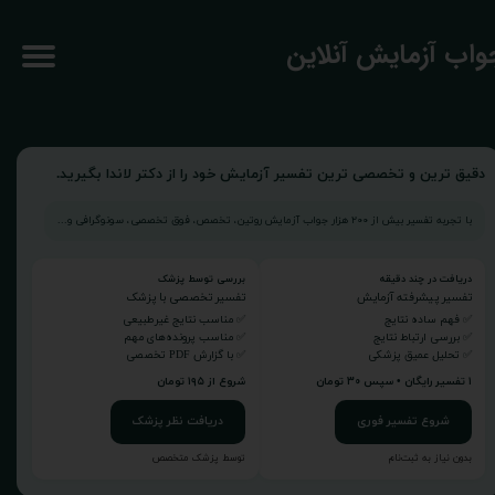
جواب آزمایش آنلاین
دقیق ترین و تخصصی ترین تفسیر آزمایش خود را از دکتر لاندا بگیرید.
با تجربه تفسیر بیش از ۲۰۰ هزار جواب آزمایش روتین، تخصص، فوق تخصصی، سونوگرافی و...
دریافت در چند دقیقه
بررسی توسط پزشک
تفسیر پیشرفته آزمایش
تفسیر تخصصی با پزشک
✅ فهم ساده نتایج
✅ مناسب نتایج غیرطبیعی
✅ بررسی ارتباط نتایج
✅ مناسب پرونده‌های مهم
✅ تحلیل عمیق پزشکی
✅ با گزارش PDF تخصصی
۱ تفسیر رایگان • سپس ۳۰ تومان
شروع از ۱۹۵ تومان
شروع تفسیر فوری
دریافت نظر پزشک
بدون نیاز به ثبت‌نام
توسط پزشک متخصص