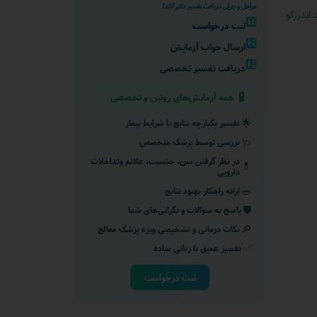
مراحل و چرایی دریافت تفسیر دکتر لاندا
اندرزگو
1️⃣
ثبت درخواست
2️⃣
ارسال جواب آزمایش
3️⃣
دریافت تفسیر تخصصی
🧪
همه آزمایش‌های روتین و تخصصی
🌟
تفسیر یکپارچه نتایج با شرایط بیمار
🩺
بررسی توسط پزشک متخصص
در نظر گرفتن سن، جنسیت، علائم وتداخلات
💊
دارویی
🥗
ارائه راهکار بهبود نتایج
🛡️
پاسخ به سؤالات و نگرانی‌های شما
🔎
نکات درمانی و تشخیصی ویژه پزشک معالج
✅
تفسیر عمیق با زبانی ساده
ثبت درخواست