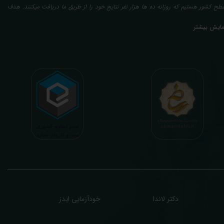
طح کشور هستیم که روزانه ده ها هزار نفر نتایج خود را از طریق ما دریافت میکنند. هدف
عدی ما تفسیر آزمایش بیماران بصورت رایگان (تفسیر چک لیستی پایه) و غیر رایگان
مایش بیشتر
تخصصی، با تایید و مهر پزشک متخصص) میباشد. رسالت ما در تفسیر، استخراج حداکثر
طلاعات ممکن از نتایج آزمایش و سایر نتایج پزشکی مراجعین، با در نظر گرفتن دقیق شرایط
دنی افراد در هنگام نمونه گیری طبق آخرین رفرنس های معتبر پزشکی میباشد. این رسالت،
اعث تسریع در روند تشخیص و درمان، کاهش هزینه های تحمیلی به مردم، وزارت بهداشت
 بیمه ها، افزایش تمایل افراد به انجام آزمایش (با دریافت اطلاعاتی دقیقتر، کاربردی، قابل
هم و شخصی سازی شده) میگردد. تا درنهایت به جامعه ای سالم تر برای تبدیل شدن به
شوری پیشرفته (دیر و زود داره سوخت و سوز نداره...) برسیم. قابل ذکر است که جواب
زمایش آنلاین به نتایج هیچ یک از کاربران بصورت مستقیم دسترسی ندارد و موارد تفسیر نیز
رفا با درخواست و ارسال خود کاربر انجام میگیرد و ما تابع اصول اخلاق پزشکی و حرفه ای
ر کار خود هستیم. اگر مرکز درمانی هستید (و به دنبال رضایت هرچه بیشتر مراجعین خود و
سب درآمد بیشتر)، ما برای ارائه خدمات تفسیر رایگان و غیررایگان آزمایش و سایر نتایج
زشکی مراجعین شما در خدمتتان هستیم.
دکتر لاندا
خودآزمایی ایدز