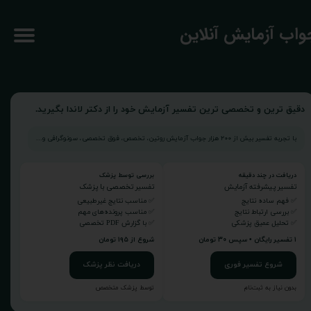
جواب آزمایش آنلاین
دقیق ترین و تخصصی ترین تفسیر آزمایش خود را از دکتر لاندا بگیرید.
با تجربه تفسیر بیش از ۲۰۰ هزار جواب آزمایش روتین، تخصص، فوق تخصصی، سونوگرافی و...
دریافت در چند دقیقه
بررسی توسط پزشک
تفسیر پیشرفته آزمایش
تفسیر تخصصی با پزشک
✅ فهم ساده نتایج
✅ مناسب نتایج غیرطبیعی
✅ بررسی ارتباط نتایج
✅ مناسب پرونده‌های مهم
✅ تحلیل عمیق پزشکی
✅ با گزارش PDF تخصصی
۱ تفسیر رایگان • سپس ۳۰ تومان
شروع از ۱۹۵ تومان
شروع تفسیر فوری
دریافت نظر پزشک
بدون نیاز به ثبت‌نام
توسط پزشک متخصص