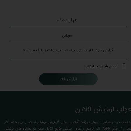
ارسال قبض جوابدهی
گزارش خطا
واب آزمایش آنلاین
دف ما در درجه اول تسهیل دریافت آنلاین جواب آزمایش بیماران است. با این هدف کار
خود را از سال 1399 آغاز کردیم و امروز، سایتی جامع شامل همه آزمایشگاه های پزشکی