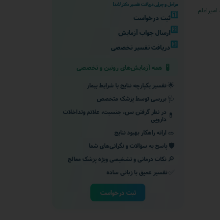
مراحل و چرایی دریافت تفسیر دکتر لاندا
میراعلم
1️⃣
ثبت درخواست
2️⃣
ارسال جواب آزمایش
3️⃣
دریافت تفسیر تخصصی
🧪
همه آزمایش‌های روتین و تخصصی
🌟
تفسیر یکپارچه نتایج با شرایط بیمار
🩺
بررسی توسط پزشک متخصص
در نظر گرفتن سن، جنسیت، علائم وتداخلات
💊
دارویی
🥗
ارائه راهکار بهبود نتایج
🛡️
پاسخ به سؤالات و نگرانی‌های شما
🔎
نکات درمانی و تشخیصی ویژه پزشک معالج
✅
تفسیر عمیق با زبانی ساده
ثبت درخواست