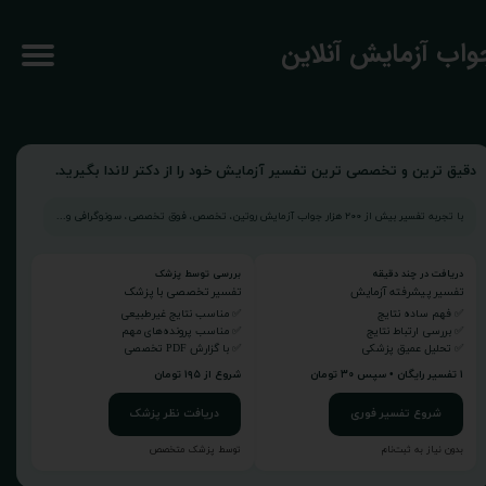
جواب آزمایش آنلاین
دقیق ترین و تخصصی ترین تفسیر آزمایش خود را از دکتر لاندا بگیرید.
با تجربه تفسیر بیش از ۲۰۰ هزار جواب آزمایش روتین، تخصص، فوق تخصصی، سونوگرافی و...
دریافت در چند دقیقه
بررسی توسط پزشک
تفسیر پیشرفته آزمایش
تفسیر تخصصی با پزشک
✅ فهم ساده نتایج
✅ مناسب نتایج غیرطبیعی
✅ بررسی ارتباط نتایج
✅ مناسب پرونده‌های مهم
✅ تحلیل عمیق پزشکی
✅ با گزارش PDF تخصصی
۱ تفسیر رایگان • سپس ۳۰ تومان
شروع از ۱۹۵ تومان
شروع تفسیر فوری
دریافت نظر پزشک
بدون نیاز به ثبت‌نام
توسط پزشک متخصص