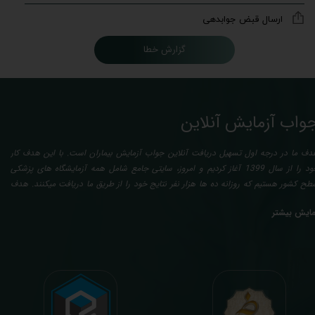
ارسال قبض جوابدهی
گزارش خطا
واب آزمایش آنلاین
دف ما در درجه اول تسهیل دریافت آنلاین جواب آزمایش بیماران است. با این هدف کار
خود را از سال 1399 آغاز کردیم و امروز، سایتی جامع شامل همه آزمایشگاه های پزشکی
طح کشور هستیم که روزانه ده ها هزار نفر نتایج خود را از طریق ما دریافت میکنند. هدف
عدی ما تفسیر آزمایش بیماران بصورت رایگان (تفسیر چک لیستی پایه) و غیر رایگان
مایش بیشتر
تخصصی، با تایید و مهر پزشک متخصص) میباشد. رسالت ما در تفسیر، استخراج حداکثر
طلاعات ممکن از نتایج آزمایش و سایر نتایج پزشکی مراجعین، با در نظر گرفتن دقیق شرایط
دنی افراد در هنگام نمونه گیری طبق آخرین رفرنس های معتبر پزشکی میباشد. این رسالت،
اعث تسریع در روند تشخیص و درمان، کاهش هزینه های تحمیلی به مردم، وزارت بهداشت
 بیمه ها، افزایش تمایل افراد به انجام آزمایش (با دریافت اطلاعاتی دقیقتر، کاربردی، قابل
هم و شخصی سازی شده) میگردد. تا درنهایت به جامعه ای سالم تر برای تبدیل شدن به
شوری پیشرفته (دیر و زود داره سوخت و سوز نداره...) برسیم. قابل ذکر است که جواب