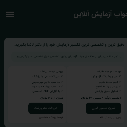
جواب آزمایش آنلاین
دقیق ترین و تخصصی ترین تفسیر آزمایش خود را از دکتر لاندا بگیرید.
با تجربه تفسیر بیش از ۲۰۰ هزار جواب آزمایش روتین، تخصص، فوق تخصصی، سونوگرافی و...
دریافت در چند دقیقه
بررسی توسط پزشک
تفسیر پیشرفته آزمایش
تفسیر تخصصی با پزشک
✅ فهم ساده نتایج
✅ مناسب نتایج غیرطبیعی
✅ بررسی ارتباط نتایج
✅ مناسب پرونده‌های مهم
✅ تحلیل عمیق پزشکی
✅ با گزارش PDF تخصصی
۱ تفسیر رایگان • سپس ۳۰ تومان
شروع از ۱۹۵ تومان
شروع تفسیر فوری
دریافت نظر پزشک
بدون نیاز به ثبت‌نام
توسط پزشک متخصص