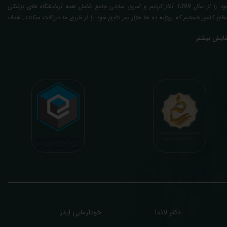
خود را از سال 1399 آغاز کردیم و امروز، سایتی جامع شامل همه آزمایشگاه های پزشکی
طح کشور هستیم که روزانه ده ها هزار نفر نتایج خود را از طریق ما دریافت میکنند. هدف
عدی ما تفسیر آزمایش بیماران بصورت رایگان (تفسیر چک لیستی پایه) و غیر رایگان
مایش بیشتر
تخصصی، با تایید و مهر پزشک متخصص) میباشد. رسالت ما در تفسیر، استخراج حداکثر
طلاعات ممکن از نتایج آزمایش و سایر نتایج پزشکی مراجعین، با در نظر گرفتن دقیق شرایط
دنی افراد در هنگام نمونه گیری طبق آخرین رفرنس های معتبر پزشکی میباشد. این رسالت،
اعث تسریع در روند تشخیص و درمان، کاهش هزینه های تحمیلی به مردم، وزارت بهداشت
 بیمه ها، افزایش تمایل افراد به انجام آزمایش (با دریافت اطلاعاتی دقیقتر، کاربردی، قابل
هم و شخصی سازی شده) میگردد. تا درنهایت به جامعه ای سالم تر برای تبدیل شدن به
شوری پیشرفته (دیر و زود داره سوخت و سوز نداره...) برسیم. قابل ذکر است که جواب
زمایش آنلاین به نتایج هیچ یک از کاربران بصورت مستقیم دسترسی ندارد و موارد تفسیر نیز
رفا با درخواست و ارسال خود کاربر انجام میگیرد و ما تابع اصول اخلاق پزشکی و حرفه ای
ر کار خود هستیم. اگر مرکز درمانی هستید (و به دنبال رضایت هرچه بیشتر مراجعین خود و
سب درآمد بیشتر)، ما برای ارائه خدمات تفسیر رایگان و غیررایگان آزمایش و سایر نتایج
زشکی مراجعین شما در خدمتتان هستیم.
دکتر لاندا
خودآزمایی ایدز