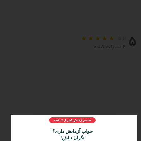
۵
از ۵
۴ مشارکت کننده
مراحل و چرایی دریافت تفسیر دکتر لاندا
تفسیر آزمایش کمتر از ۳ دقیقه
1️⃣
ثبت درخواست
جواب آزمایش داری؟
2️⃣
ارسال جواب آزمایش
نگران نباش!