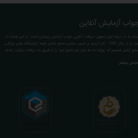
واب آزمایش آنلاین
دف ما در درجه اول تسهیل دریافت آنلاین جواب آزمایش بیماران است. با این هدف کار
خود را از سال 1399 آغاز کردیم و امروز، سایتی جامع شامل همه آزمایشگاه های پزشکی
طح کشور هستیم که روزانه ده ها هزار نفر نتایج خود را از طریق ما دریافت میکنند. هدف
عدی ما تفسیر آزمایش بیماران بصورت رایگان (تفسیر چک لیستی پایه) و غیر رایگان
مایش بیشتر
تخصصی، با تایید و مهر پزشک متخصص) میباشد. رسالت ما در تفسیر، استخراج حداکثر
طلاعات ممکن از نتایج آزمایش و سایر نتایج پزشکی مراجعین، با در نظر گرفتن دقیق شرایط
دنی افراد در هنگام نمونه گیری طبق آخرین رفرنس های معتبر پزشکی میباشد. این رسالت،
اعث تسریع در روند تشخیص و درمان، کاهش هزینه های تحمیلی به مردم، وزارت بهداشت
 بیمه ها، افزایش تمایل افراد به انجام آزمایش (با دریافت اطلاعاتی دقیقتر، کاربردی، قابل
هم و شخصی سازی شده) میگردد. تا درنهایت به جامعه ای سالم تر برای تبدیل شدن به
شوری پیشرفته (دیر و زود داره سوخت و سوز نداره...) برسیم. قابل ذکر است که جواب
زمایش آنلاین به نتایج هیچ یک از کاربران بصورت مستقیم دسترسی ندارد و موارد تفسیر نیز
رفا با درخواست و ارسال خود کاربر انجام میگیرد و ما تابع اصول اخلاق پزشکی و حرفه ای
ر کار خود هستیم. اگر مرکز درمانی هستید (و به دنبال رضایت هرچه بیشتر مراجعین خود و
سب درآمد بیشتر)، ما برای ارائه خدمات تفسیر رایگان و غیررایگان آزمایش و سایر نتایج