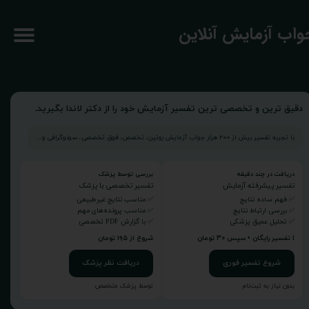
جواب آزمایش آنلاین
دقیق ترین و تخصصی ترین تفسیر آزمایش خود را از دکتر لاندا بگیرید.
با تجربه تفسیر بیش از ۲۰۰ هزار جواب آزمایش روتین، تخصص، فوق تخصصی، سونوگرافی و...
دریافت در چند دقیقه
بررسی توسط پزشک
تفسیر پیشرفته آزمایش
تفسیر تخصصی با پزشک
✅ فهم ساده نتایج
✅ مناسب نتایج غیرطبیعی
✅ بررسی ارتباط نتایج
✅ مناسب پرونده‌های مهم
✅ تحلیل عمیق پزشکی
✅ با گزارش PDF تخصصی
۱ تفسیر رایگان • سپس ۳۰ تومان
شروع از ۱۹۵ تومان
شروع تفسیر فوری
دریافت نظر پزشک
بدون نیاز به ثبت‌نام
توسط پزشک متخصص