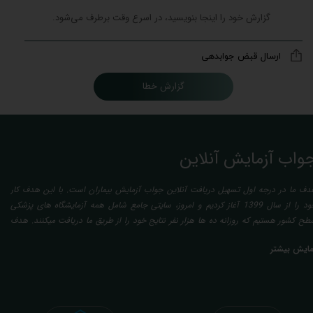
ارسال قبض جوابدهی
گزارش خطا
واب آزمایش آنلاین
دف ما در درجه اول تسهیل دریافت آنلاین جواب آزمایش بیماران است. با این هدف کار
خود را از سال 1399 آغاز کردیم و امروز، سایتی جامع شامل همه آزمایشگاه های پزشکی
طح کشور هستیم که روزانه ده ها هزار نفر نتایج خود را از طریق ما دریافت میکنند. هدف
عدی ما تفسیر آزمایش بیماران بصورت رایگان (تفسیر چک لیستی پایه) و غیر رایگان
مایش بیشتر
تخصصی، با تایید و مهر پزشک متخصص) میباشد. رسالت ما در تفسیر، استخراج حداکثر
طلاعات ممکن از نتایج آزمایش و سایر نتایج پزشکی مراجعین، با در نظر گرفتن دقیق شرایط
دنی افراد در هنگام نمونه گیری طبق آخرین رفرنس های معتبر پزشکی میباشد. این رسالت،
اعث تسریع در روند تشخیص و درمان، کاهش هزینه های تحمیلی به مردم، وزارت بهداشت
 بیمه ها، افزایش تمایل افراد به انجام آزمایش (با دریافت اطلاعاتی دقیقتر، کاربردی، قابل