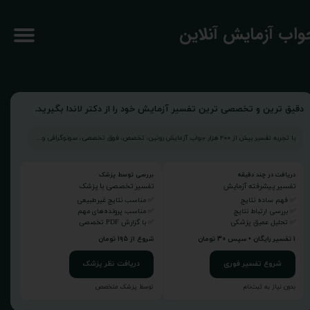
جواب آزمایش آنلاین
دقیق ترین و تخصصی ترین تفسیر آزمایش خود را از دکتر لاندا بگیرید.
با تجربه تفسیر بیش از ۲۰۰ هزار جواب آزمایش روتین، تخصص، فوق تخصصی، سونوگرافی و...
دریافت در چند دقیقه
بررسی توسط پزشک
تفسیر پیشرفته آزمایش
تفسیر تخصصی با پزشک
✅ فهم ساده نتایج
✅ مناسب نتایج غیرطبیعی
✅ بررسی ارتباط نتایج
✅ مناسب پرونده‌های مهم
✅ تحلیل عمیق پزشکی
✅ با گزارش PDF تخصصی
۱ تفسیر رایگان • سپس ۳۰ تومان
شروع از ۱۹۵ تومان
شروع تفسیر فوری
دریافت نظر پزشک
بدون نیاز به ثبت‌نام
توسط پزشک متخصص