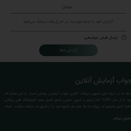
ارسال قبض جوابدهی
گزارش خطا
واب آزمایش آنلاین
دف ما در درجه اول تسهیل دریافت آنلاین جواب آزمایش بیماران است. با این هدف کار
خود را از سال 1399 آغاز کردیم و امروز، سایتی جامع شامل همه آزمایشگاه های پزشکی
طح کشور هستیم که روزانه ده ها هزار نفر نتایج خود را از طریق ما دریافت میکنند. هدف
عدی ما تفسیر آزمایش بیماران بصورت رایگان (تفسیر چک لیستی پایه) و غیر رایگان
مایش بیشتر
تخصصی، با تایید و مهر پزشک متخصص) میباشد. رسالت ما در تفسیر، استخراج حداکثر
طلاعات ممکن از نتایج آزمایش و سایر نتایج پزشکی مراجعین، با در نظر گرفتن دقیق شرایط