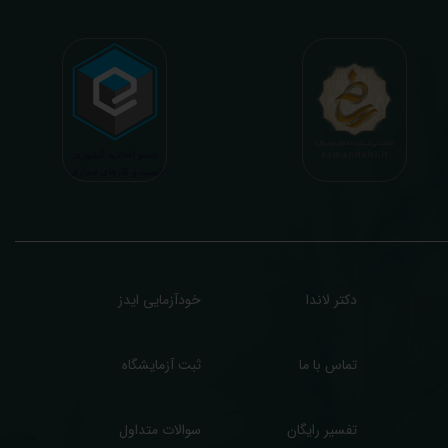
دنی افراد در هنگام نمونه گیری طبق آخرین رفرنس های معتبر پزشکی میباشد. این رسالت،
اعث تسریع در روند تشخیص و درمان، کاهش هزینه های تحمیلی به مردم، وزارت بهداشت
 بیمه ها، افزایش تمایل افراد به انجام آزمایش (با دریافت اطلاعاتی دقیقتر، کاربردی، قابل
هم و شخصی سازی شده) میگردد. تا درنهایت به جامعه ای سالم تر برای تبدیل شدن به
شوری پیشرفته (دیر و زود داره سوخت و سوز نداره...) برسیم. قابل ذکر است که جواب
زمایش آنلاین به نتایج هیچ یک از کاربران بصورت مستقیم دسترسی ندارد و موارد تفسیر نیز
رفا با درخواست و ارسال خود کاربر انجام میگیرد و ما تابع اصول اخلاق پزشکی و حرفه ای
ر کار خود هستیم. اگر مرکز درمانی هستید (و به دنبال رضایت هرچه بیشتر مراجعین خود و
سب درآمد بیشتر)، ما برای ارائه خدمات تفسیر رایگان و غیررایگان آزمایش و سایر نتایج
زشکی مراجعین شما در خدمتتان هستیم.
دکتر لاندا
خودآزمایی ایدز
تماس با ما
ثبت آزمایشگاه
تفسیر رایگان
سوالات متداول