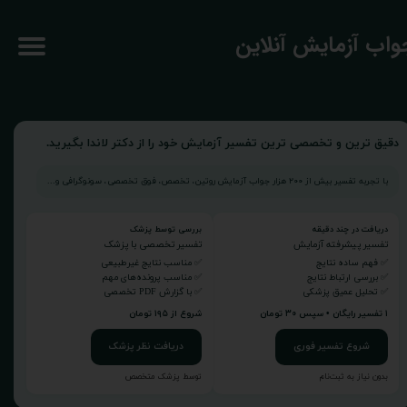
جواب آزمایش آنلاین
دقیق ترین و تخصصی ترین تفسیر آزمایش خود را از دکتر لاندا بگیرید.
با تجربه تفسیر بیش از ۲۰۰ هزار جواب آزمایش روتین، تخصص، فوق تخصصی، سونوگرافی و...
دریافت در چند دقیقه
بررسی توسط پزشک
تفسیر پیشرفته آزمایش
تفسیر تخصصی با پزشک
✅ فهم ساده نتایج
✅ مناسب نتایج غیرطبیعی
✅ بررسی ارتباط نتایج
✅ مناسب پرونده‌های مهم
✅ تحلیل عمیق پزشکی
✅ با گزارش PDF تخصصی
۱ تفسیر رایگان • سپس ۳۰ تومان
شروع از ۱۹۵ تومان
شروع تفسیر فوری
دریافت نظر پزشک
بدون نیاز به ثبت‌نام
توسط پزشک متخصص