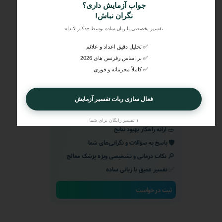
مراحل و چرایی دریافت تفسیر دکتر لاندا
جواب آزمایش داری؟
1️⃣
ثبت درخواست
نگران نباش!
2️⃣
تفسیر تخصصی با زبان ساده توسط «دکتر لاندا»
ارسال جواب آزمایش
3️⃣
دریافت تفسیر تخصصی
✅ تحلیل دقیق اعداد و علائم
✅ بر اساس رفرنس های 2026
📉
انواع نوارهای پزشکی
✅ کاملاً محرمانه و فوری
🌟
تفسیر یکپارچه نتایج با شرایط بیمار
🩺
بررسی توسط پزشک متخصص
فعال سازی ربات تفسیر آزمایش
در نظر گرفتن سن، جنسیت، علائم وتداخلات
💊
دارویی
۱ تفسیر رایگان برای شما
🥗
ارائه راهکار بهبود نتایج
🛡️
پاسخ به سؤالات و نگرانی‌های شما
🔎
نکات درمانی و تشخیصی ویژه پزشک معالج
✅
تفسیر عمیق با زبانی ساده
ثبت درخواست
★
★