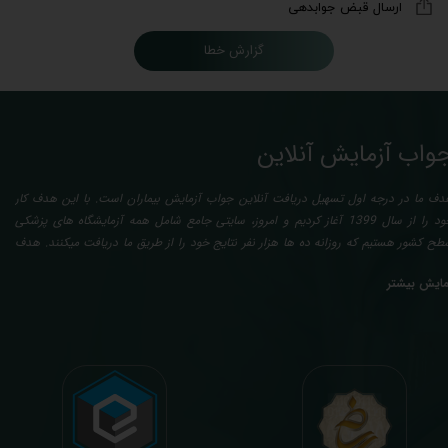
ارسال قبض جوابدهی
گزارش خطا
واب آزمایش آنلاین
دف ما در درجه اول تسهیل دریافت آنلاین جواب آزمایش بیماران است. با این هدف کار
خود را از سال 1399 آغاز کردیم و امروز، سایتی جامع شامل همه آزمایشگاه های پزشکی
طح کشور هستیم که روزانه ده ها هزار نفر نتایج خود را از طریق ما دریافت میکنند. هدف
عدی ما تفسیر آزمایش بیماران بصورت رایگان (تفسیر چک لیستی پایه) و غیر رایگان
مایش بیشتر
تخصصی، با تایید و مهر پزشک متخصص) میباشد. رسالت ما در تفسیر، استخراج حداکثر
طلاعات ممکن از نتایج آزمایش و سایر نتایج پزشکی مراجعین، با در نظر گرفتن دقیق شرایط
دنی افراد در هنگام نمونه گیری طبق آخرین رفرنس های معتبر پزشکی میباشد. این رسالت،
اعث تسریع در روند تشخیص و درمان، کاهش هزینه های تحمیلی به مردم، وزارت بهداشت
 بیمه ها، افزایش تمایل افراد به انجام آزمایش (با دریافت اطلاعاتی دقیقتر، کاربردی، قابل
هم و شخصی سازی شده) میگردد. تا درنهایت به جامعه ای سالم تر برای تبدیل شدن به
شوری پیشرفته (دیر و زود داره سوخت و سوز نداره...) برسیم. قابل ذکر است که جواب
زمایش آنلاین به نتایج هیچ یک از کاربران بصورت مستقیم دسترسی ندارد و موارد تفسیر نیز