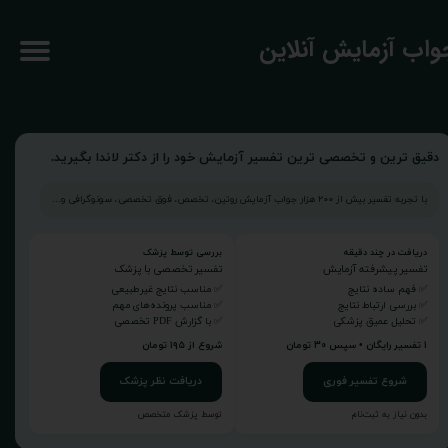
جواب آزمایش آنلاین
دقیق ترین و تخصصی ترین تفسیر آزمایش خود را از دکتر لاندا بگیرید.
با تجربه تفسیر بیش از ۲۰۰ هزار جواب آزمایش روتین، تخصص، فوق تخصصی، سونوگرافی و...
دریافت در چند دقیقه
بررسی توسط پزشک
تفسیر پیشرفته آزمایش
تفسیر تخصصی با پزشک
✅ فهم ساده نتایج
✅ مناسب نتایج غیرطبیعی
✅ بررسی ارتباط نتایج
✅ مناسب پرونده‌های مهم
✅ تحلیل عمیق پزشکی
✅ با گزارش PDF تخصصی
۱ تفسیر رایگان • سپس ۳۰ تومان
شروع از ۱۹۵ تومان
شروع تفسیر فوری
دریافت نظر پزشک
بدون نیاز به ثبت‌نام
توسط پزشک متخصص