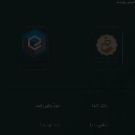
مایش بیشتر
تخصصی، با تایید و مهر پزشک متخصص) میباشد. رسالت ما در تفسیر، استخراج حداکثر
طلاعات ممکن از نتایج آزمایش و سایر نتایج پزشکی مراجعین، با در نظر گرفتن دقیق شرایط
دنی افراد در هنگام نمونه گیری طبق آخرین رفرنس های معتبر پزشکی میباشد. این رسالت،
اعث تسریع در روند تشخیص و درمان، کاهش هزینه های تحمیلی به مردم، وزارت بهداشت
 بیمه ها، افزایش تمایل افراد به انجام آزمایش (با دریافت اطلاعاتی دقیقتر، کاربردی، قابل
هم و شخصی سازی شده) میگردد. تا درنهایت به جامعه ای سالم تر برای تبدیل شدن به
شوری پیشرفته (دیر و زود داره سوخت و سوز نداره...) برسیم. قابل ذکر است که جواب
زمایش آنلاین به نتایج هیچ یک از کاربران بصورت مستقیم دسترسی ندارد و موارد تفسیر نیز
رفا با درخواست و ارسال خود کاربر انجام میگیرد و ما تابع اصول اخلاق پزشکی و حرفه ای
ر کار خود هستیم. اگر مرکز درمانی هستید (و به دنبال رضایت هرچه بیشتر مراجعین خود و
سب درآمد بیشتر)، ما برای ارائه خدمات تفسیر رایگان و غیررایگان آزمایش و سایر نتایج
زشکی مراجعین شما در خدمتتان هستیم.
دکتر لاندا
خودآزمایی ایدز
تماس با ما
ثبت آزمایشگاه