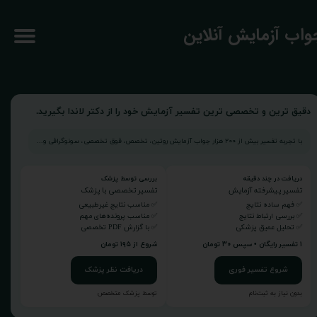
جواب آزمایش آنلاین
دقیق ترین و تخصصی ترین تفسیر آزمایش خود را از دکتر لاندا بگیرید.
با تجربه تفسیر بیش از ۲۰۰ هزار جواب آزمایش روتین، تخصص، فوق تخصصی، سونوگرافی و...
دریافت در چند دقیقه
بررسی توسط پزشک
تفسیر پیشرفته آزمایش
تفسیر تخصصی با پزشک
✅ فهم ساده نتایج
✅ مناسب نتایج غیرطبیعی
✅ بررسی ارتباط نتایج
✅ مناسب پرونده‌های مهم
✅ تحلیل عمیق پزشکی
✅ با گزارش PDF تخصصی
۱ تفسیر رایگان • سپس ۳۰ تومان
شروع از ۱۹۵ تومان
شروع تفسیر فوری
دریافت نظر پزشک
بدون نیاز به ثبت‌نام
توسط پزشک متخصص