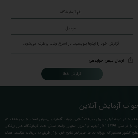
ارسال قبض جوابدهی
گزارش خطا
واب آزمایش آنلاین
دف ما در درجه اول تسهیل دریافت آنلاین جواب آزمایش بیماران است. با این هدف کار
خود را از سال 1399 آغاز کردیم و امروز، سایتی جامع شامل همه آزمایشگاه های پزشکی
طح کشور هستیم که روزانه ده ها هزار نفر نتایج خود را از طریق ما دریافت میکنند. هدف