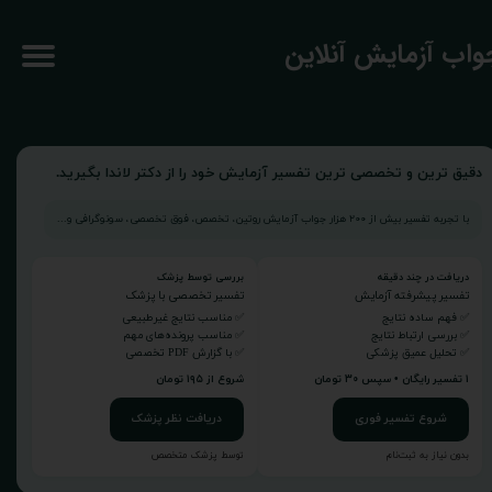
جواب آزمایش آنلاین
دقیق ترین و تخصصی ترین تفسیر آزمایش خود را از دکتر لاندا بگیرید.
با تجربه تفسیر بیش از ۲۰۰ هزار جواب آزمایش روتین، تخصص، فوق تخصصی، سونوگرافی و...
دریافت در چند دقیقه
بررسی توسط پزشک
تفسیر پیشرفته آزمایش
تفسیر تخصصی با پزشک
✅ فهم ساده نتایج
✅ مناسب نتایج غیرطبیعی
✅ بررسی ارتباط نتایج
✅ مناسب پرونده‌های مهم
✅ تحلیل عمیق پزشکی
✅ با گزارش PDF تخصصی
۱ تفسیر رایگان • سپس ۳۰ تومان
شروع از ۱۹۵ تومان
شروع تفسیر فوری
دریافت نظر پزشک
بدون نیاز به ثبت‌نام
توسط پزشک متخصص