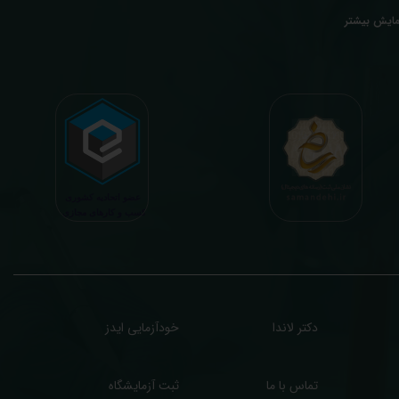
عدی ما تفسیر آزمایش بیماران بصورت رایگان (تفسیر چک لیستی پایه) و غیر رایگان
مایش بیشتر
تخصصی، با تایید و مهر پزشک متخصص) میباشد. رسالت ما در تفسیر، استخراج حداکثر
طلاعات ممکن از نتایج آزمایش و سایر نتایج پزشکی مراجعین، با در نظر گرفتن دقیق شرایط
دنی افراد در هنگام نمونه گیری طبق آخرین رفرنس های معتبر پزشکی میباشد. این رسالت،
اعث تسریع در روند تشخیص و درمان، کاهش هزینه های تحمیلی به مردم، وزارت بهداشت
 بیمه ها، افزایش تمایل افراد به انجام آزمایش (با دریافت اطلاعاتی دقیقتر، کاربردی، قابل
هم و شخصی سازی شده) میگردد. تا درنهایت به جامعه ای سالم تر برای تبدیل شدن به
شوری پیشرفته (دیر و زود داره سوخت و سوز نداره...) برسیم. قابل ذکر است که جواب
زمایش آنلاین به نتایج هیچ یک از کاربران بصورت مستقیم دسترسی ندارد و موارد تفسیر نیز
رفا با درخواست و ارسال خود کاربر انجام میگیرد و ما تابع اصول اخلاق پزشکی و حرفه ای
ر کار خود هستیم. اگر مرکز درمانی هستید (و به دنبال رضایت هرچه بیشتر مراجعین خود و
سب درآمد بیشتر)، ما برای ارائه خدمات تفسیر رایگان و غیررایگان آزمایش و سایر نتایج
زشکی مراجعین شما در خدمتتان هستیم.
دکتر لاندا
خودآزمایی ایدز
تماس با ما
ثبت آزمایشگاه