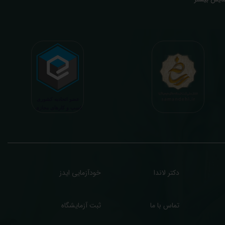
تخصصی، با تایید و مهر پزشک متخصص) میباشد. رسالت ما در تفسیر، استخراج حداکثر
طلاعات ممکن از نتایج آزمایش و سایر نتایج پزشکی مراجعین، با در نظر گرفتن دقیق شرایط
دنی افراد در هنگام نمونه گیری طبق آخرین رفرنس های معتبر پزشکی میباشد. این رسالت،
اعث تسریع در روند تشخیص و درمان، کاهش هزینه های تحمیلی به مردم، وزارت بهداشت
 بیمه ها، افزایش تمایل افراد به انجام آزمایش (با دریافت اطلاعاتی دقیقتر، کاربردی، قابل
هم و شخصی سازی شده) میگردد. تا درنهایت به جامعه ای سالم تر برای تبدیل شدن به
شوری پیشرفته (دیر و زود داره سوخت و سوز نداره...) برسیم. قابل ذکر است که جواب
زمایش آنلاین به نتایج هیچ یک از کاربران بصورت مستقیم دسترسی ندارد و موارد تفسیر نیز
رفا با درخواست و ارسال خود کاربر انجام میگیرد و ما تابع اصول اخلاق پزشکی و حرفه ای
ر کار خود هستیم. اگر مرکز درمانی هستید (و به دنبال رضایت هرچه بیشتر مراجعین خود و
سب درآمد بیشتر)، ما برای ارائه خدمات تفسیر رایگان و غیررایگان آزمایش و سایر نتایج
زشکی مراجعین شما در خدمتتان هستیم.
دکتر لاندا
خودآزمایی ایدز
تماس با ما
ثبت آزمایشگاه