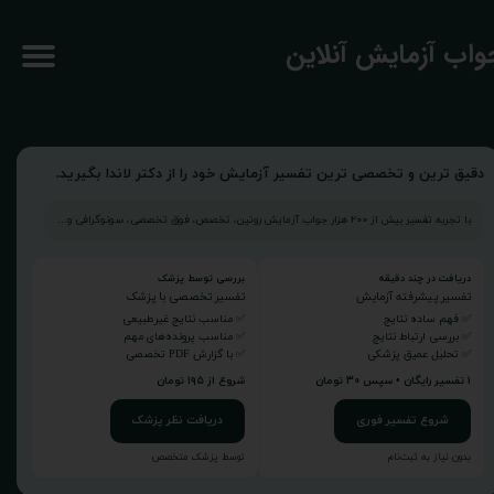
جواب آزمایش آنلاین
دقیق ترین و تخصصی ترین تفسیر آزمایش خود را از دکتر لاندا بگیرید.
با تجربه تفسیر بیش از ۲۰۰ هزار جواب آزمایش روتین، تخصص، فوق تخصصی، سونوگرافی و...
دریافت در چند دقیقه
بررسی توسط پزشک
تفسیر پیشرفته آزمایش
تفسیر تخصصی با پزشک
✅ فهم ساده نتایج
✅ مناسب نتایج غیرطبیعی
✅ بررسی ارتباط نتایج
✅ مناسب پرونده‌های مهم
✅ تحلیل عمیق پزشکی
✅ با گزارش PDF تخصصی
۱ تفسیر رایگان • سپس ۳۰ تومان
شروع از ۱۹۵ تومان
شروع تفسیر فوری
دریافت نظر پزشک
بدون نیاز به ثبت‌نام
توسط پزشک متخصص