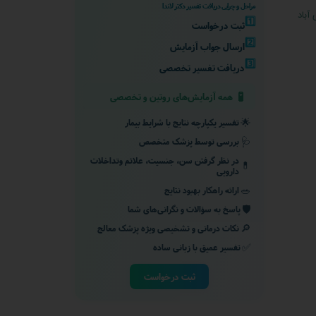
مراحل و چرایی دریافت تفسیر دکتر لاندا
آباد
1️⃣
ثبت درخواست
2️⃣
ارسال جواب آزمایش
3️⃣
دریافت تفسیر تخصصی
🧪
همه آزمایش‌های روتین و تخصصی
🌟
تفسیر یکپارچه نتایج با شرایط بیمار
🩺
بررسی توسط پزشک متخصص
در نظر گرفتن سن، جنسیت، علائم وتداخلات
💊
دارویی
🥗
ارائه راهکار بهبود نتایج
🛡️
پاسخ به سؤالات و نگرانی‌های شما
🔎
نکات درمانی و تشخیصی ویژه پزشک معالج
✅
تفسیر عمیق با زبانی ساده
ثبت درخواست