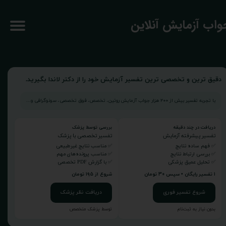
جواب آزمایش آنلاین
دقیق ترین و تخصصی ترین تفسیر آزمایش خود را از دکتر لاندا بگیرید.
با تجربه تفسیر بیش از ۲۰۰ هزار جواب آزمایش روتین، تخصص، فوق تخصصی، سونوگرافی و...
دریافت در چند دقیقه
بررسی توسط پزشک
تفسیر پیشرفته آزمایش
تفسیر تخصصی با پزشک
✅ فهم ساده نتایج
✅ مناسب نتایج غیرطبیعی
✅ بررسی ارتباط نتایج
✅ مناسب پرونده‌های مهم
✅ تحلیل عمیق پزشکی
✅ با گزارش PDF تخصصی
۱ تفسیر رایگان • سپس ۳۰ تومان
شروع از ۱۹۵ تومان
شروع تفسیر فوری
دریافت نظر پزشک
بدون نیاز به ثبت‌نام
توسط پزشک متخصص