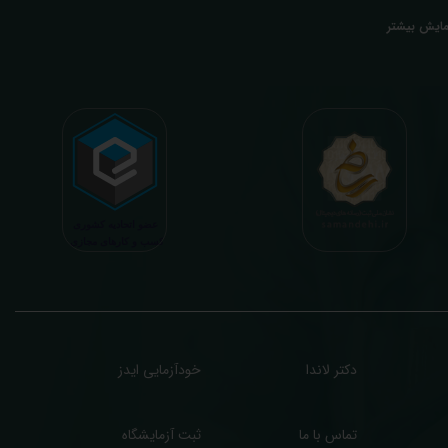
عدی ما تفسیر آزمایش بیماران بصورت رایگان (تفسیر چک لیستی پایه) و غیر رایگان
مایش بیشتر
تخصصی، با تایید و مهر پزشک متخصص) میباشد. رسالت ما در تفسیر، استخراج حداکثر
طلاعات ممکن از نتایج آزمایش و سایر نتایج پزشکی مراجعین، با در نظر گرفتن دقیق شرایط
دنی افراد در هنگام نمونه گیری طبق آخرین رفرنس های معتبر پزشکی میباشد. این رسالت،
اعث تسریع در روند تشخیص و درمان، کاهش هزینه های تحمیلی به مردم، وزارت بهداشت
 بیمه ها، افزایش تمایل افراد به انجام آزمایش (با دریافت اطلاعاتی دقیقتر، کاربردی، قابل
هم و شخصی سازی شده) میگردد. تا درنهایت به جامعه ای سالم تر برای تبدیل شدن به
شوری پیشرفته (دیر و زود داره سوخت و سوز نداره...) برسیم. قابل ذکر است که جواب
زمایش آنلاین به نتایج هیچ یک از کاربران بصورت مستقیم دسترسی ندارد و موارد تفسیر نیز
رفا با درخواست و ارسال خود کاربر انجام میگیرد و ما تابع اصول اخلاق پزشکی و حرفه ای
ر کار خود هستیم. اگر مرکز درمانی هستید (و به دنبال رضایت هرچه بیشتر مراجعین خود و
سب درآمد بیشتر)، ما برای ارائه خدمات تفسیر رایگان و غیررایگان آزمایش و سایر نتایج
زشکی مراجعین شما در خدمتتان هستیم.
دکتر لاندا
خودآزمایی ایدز
تماس با ما
ثبت آزمایشگاه