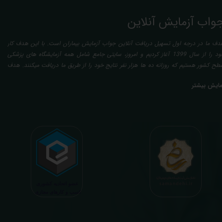
واب آزمایش آنلاین
دف ما در درجه اول تسهیل دریافت آنلاین جواب آزمایش بیماران است. با این هدف کار
خود را از سال 1399 آغاز کردیم و امروز، سایتی جامع شامل همه آزمایشگاه های پزشکی
طح کشور هستیم که روزانه ده ها هزار نفر نتایج خود را از طریق ما دریافت میکنند. هدف
عدی ما تفسیر آزمایش بیماران بصورت رایگان (تفسیر چک لیستی پایه) و غیر رایگان
مایش بیشتر
تخصصی، با تایید و مهر پزشک متخصص) میباشد. رسالت ما در تفسیر، استخراج حداکثر
طلاعات ممکن از نتایج آزمایش و سایر نتایج پزشکی مراجعین، با در نظر گرفتن دقیق شرایط
دنی افراد در هنگام نمونه گیری طبق آخرین رفرنس های معتبر پزشکی میباشد. این رسالت،
اعث تسریع در روند تشخیص و درمان، کاهش هزینه های تحمیلی به مردم، وزارت بهداشت
 بیمه ها، افزایش تمایل افراد به انجام آزمایش (با دریافت اطلاعاتی دقیقتر، کاربردی، قابل
هم و شخصی سازی شده) میگردد. تا درنهایت به جامعه ای سالم تر برای تبدیل شدن به
شوری پیشرفته (دیر و زود داره سوخت و سوز نداره...) برسیم. قابل ذکر است که جواب
زمایش آنلاین به نتایج هیچ یک از کاربران بصورت مستقیم دسترسی ندارد و موارد تفسیر نیز
رفا با درخواست و ارسال خود کاربر انجام میگیرد و ما تابع اصول اخلاق پزشکی و حرفه ای
ر کار خود هستیم. اگر مرکز درمانی هستید (و به دنبال رضایت هرچه بیشتر مراجعین خود و
سب درآمد بیشتر)، ما برای ارائه خدمات تفسیر رایگان و غیررایگان آزمایش و سایر نتایج
زشکی مراجعین شما در خدمتتان هستیم.