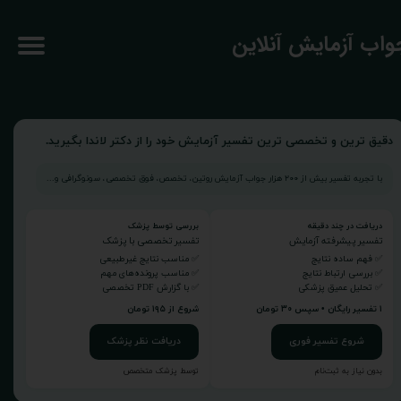
جواب آزمایش آنلاین
دقیق ترین و تخصصی ترین تفسیر آزمایش خود را از دکتر لاندا بگیرید.
با تجربه تفسیر بیش از ۲۰۰ هزار جواب آزمایش روتین، تخصص، فوق تخصصی، سونوگرافی و...
دریافت در چند دقیقه
بررسی توسط پزشک
تفسیر پیشرفته آزمایش
تفسیر تخصصی با پزشک
✅ فهم ساده نتایج
✅ مناسب نتایج غیرطبیعی
✅ بررسی ارتباط نتایج
✅ مناسب پرونده‌های مهم
✅ تحلیل عمیق پزشکی
✅ با گزارش PDF تخصصی
۱ تفسیر رایگان • سپس ۳۰ تومان
شروع از ۱۹۵ تومان
شروع تفسیر فوری
دریافت نظر پزشک
بدون نیاز به ثبت‌نام
توسط پزشک متخصص