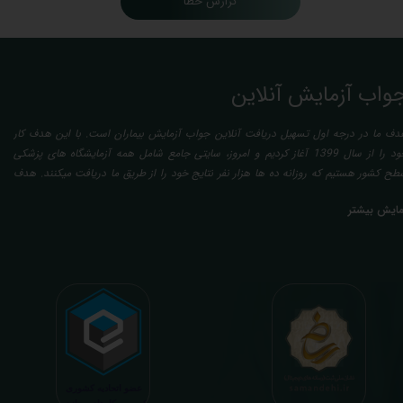
گزارش خطا
واب آزمایش آنلاین
دف ما در درجه اول تسهیل دریافت آنلاین جواب آزمایش بیماران است. با این هدف کار
خود را از سال 1399 آغاز کردیم و امروز، سایتی جامع شامل همه آزمایشگاه های پزشکی
طح کشور هستیم که روزانه ده ها هزار نفر نتایج خود را از طریق ما دریافت میکنند. هدف
عدی ما تفسیر آزمایش بیماران بصورت رایگان (تفسیر چک لیستی پایه) و غیر رایگان
مایش بیشتر
تخصصی، با تایید و مهر پزشک متخصص) میباشد. رسالت ما در تفسیر، استخراج حداکثر
طلاعات ممکن از نتایج آزمایش و سایر نتایج پزشکی مراجعین، با در نظر گرفتن دقیق شرایط
دنی افراد در هنگام نمونه گیری طبق آخرین رفرنس های معتبر پزشکی میباشد. این رسالت،
اعث تسریع در روند تشخیص و درمان، کاهش هزینه های تحمیلی به مردم، وزارت بهداشت
 بیمه ها، افزایش تمایل افراد به انجام آزمایش (با دریافت اطلاعاتی دقیقتر، کاربردی، قابل
هم و شخصی سازی شده) میگردد. تا درنهایت به جامعه ای سالم تر برای تبدیل شدن به
شوری پیشرفته (دیر و زود داره سوخت و سوز نداره...) برسیم. قابل ذکر است که جواب
زمایش آنلاین به نتایج هیچ یک از کاربران بصورت مستقیم دسترسی ندارد و موارد تفسیر نیز
رفا با درخواست و ارسال خود کاربر انجام میگیرد و ما تابع اصول اخلاق پزشکی و حرفه ای
ر کار خود هستیم. اگر مرکز درمانی هستید (و به دنبال رضایت هرچه بیشتر مراجعین خود و