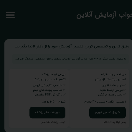
جواب آزمایش آنلاین
دقیق ترین و تخصصی ترین تفسیر آزمایش خود را از دکتر لاندا بگیرید.
با تجربه تفسیر بیش از ۲۰۰ هزار جواب آزمایش روتین، تخصص، فوق تخصصی، سونوگرافی و...
دریافت در چند دقیقه
بررسی توسط پزشک
تفسیر پیشرفته آزمایش
تفسیر تخصصی با پزشک
✅ فهم ساده نتایج
✅ مناسب نتایج غیرطبیعی
✅ بررسی ارتباط نتایج
✅ مناسب پرونده‌های مهم
✅ تحلیل عمیق پزشکی
✅ با گزارش PDF تخصصی
۱ تفسیر رایگان • سپس ۳۰ تومان
شروع از ۱۹۵ تومان
شروع تفسیر فوری
دریافت نظر پزشک
بدون نیاز به ثبت‌نام
توسط پزشک متخصص