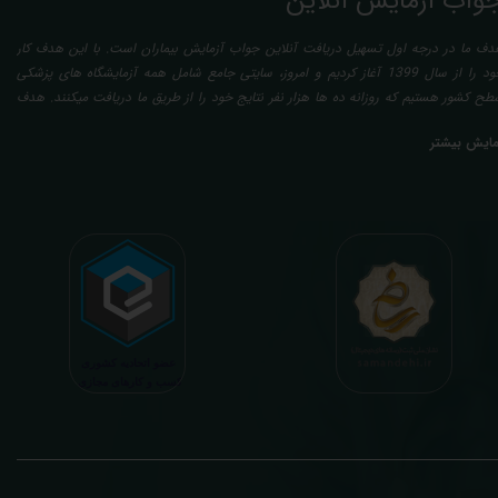
واب آزمایش آنلاین
دف ما در درجه اول تسهیل دریافت آنلاین جواب آزمایش بیماران است. با این هدف کار
خود را از سال 1399 آغاز کردیم و امروز، سایتی جامع شامل همه آزمایشگاه های پزشکی
طح کشور هستیم که روزانه ده ها هزار نفر نتایج خود را از طریق ما دریافت میکنند. هدف
عدی ما تفسیر آزمایش بیماران بصورت رایگان (تفسیر چک لیستی پایه) و غیر رایگان
مایش بیشتر
تخصصی، با تایید و مهر پزشک متخصص) میباشد. رسالت ما در تفسیر، استخراج حداکثر
طلاعات ممکن از نتایج آزمایش و سایر نتایج پزشکی مراجعین، با در نظر گرفتن دقیق شرایط
دنی افراد در هنگام نمونه گیری طبق آخرین رفرنس های معتبر پزشکی میباشد. این رسالت،
اعث تسریع در روند تشخیص و درمان، کاهش هزینه های تحمیلی به مردم، وزارت بهداشت
 بیمه ها، افزایش تمایل افراد به انجام آزمایش (با دریافت اطلاعاتی دقیقتر، کاربردی، قابل
هم و شخصی سازی شده) میگردد. تا درنهایت به جامعه ای سالم تر برای تبدیل شدن به
شوری پیشرفته (دیر و زود داره سوخت و سوز نداره...) برسیم. قابل ذکر است که جواب
زمایش آنلاین به نتایج هیچ یک از کاربران بصورت مستقیم دسترسی ندارد و موارد تفسیر نیز
رفا با درخواست و ارسال خود کاربر انجام میگیرد و ما تابع اصول اخلاق پزشکی و حرفه ای
ر کار خود هستیم. اگر مرکز درمانی هستید (و به دنبال رضایت هرچه بیشتر مراجعین خود و
سب درآمد بیشتر)، ما برای ارائه خدمات تفسیر رایگان و غیررایگان آزمایش و سایر نتایج
زشکی مراجعین شما در خدمتتان هستیم.