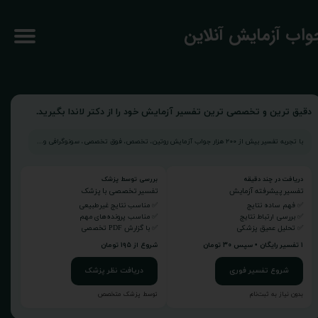
جواب آزمایش آنلاین
دقیق ترین و تخصصی ترین تفسیر آزمایش خود را از دکتر لاندا بگیرید.
با تجربه تفسیر بیش از ۲۰۰ هزار جواب آزمایش روتین، تخصص، فوق تخصصی، سونوگرافی و...
دریافت در چند دقیقه
بررسی توسط پزشک
تفسیر پیشرفته آزمایش
تفسیر تخصصی با پزشک
✅ فهم ساده نتایج
✅ مناسب نتایج غیرطبیعی
✅ بررسی ارتباط نتایج
✅ مناسب پرونده‌های مهم
✅ تحلیل عمیق پزشکی
✅ با گزارش PDF تخصصی
۱ تفسیر رایگان • سپس ۳۰ تومان
شروع از ۱۹۵ تومان
شروع تفسیر فوری
دریافت نظر پزشک
بدون نیاز به ثبت‌نام
توسط پزشک متخصص