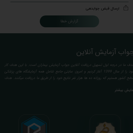
ارسال قبض جوابدهی
گزارش خطا
واب آزمایش آنلاین
دف ما در درجه اول تسهیل دریافت آنلاین جواب آزمایش بیماران است. با این هدف کار
خود را از سال 1399 آغاز کردیم و امروز، سایتی جامع شامل همه آزمایشگاه های پزشکی
طح کشور هستیم که روزانه ده ها هزار نفر نتایج خود را از طریق ما دریافت میکنند. هدف
عدی ما تفسیر آزمایش بیماران بصورت رایگان (تفسیر چک لیستی پایه) و غیر رایگان
مایش بیشتر
تخصصی، با تایید و مهر پزشک متخصص) میباشد. رسالت ما در تفسیر، استخراج حداکثر
طلاعات ممکن از نتایج آزمایش و سایر نتایج پزشکی مراجعین، با در نظر گرفتن دقیق شرایط
دنی افراد در هنگام نمونه گیری طبق آخرین رفرنس های معتبر پزشکی میباشد. این رسالت،
اعث تسریع در روند تشخیص و درمان، کاهش هزینه های تحمیلی به مردم، وزارت بهداشت
 بیمه ها، افزایش تمایل افراد به انجام آزمایش (با دریافت اطلاعاتی دقیقتر، کاربردی، قابل
هم و شخصی سازی شده) میگردد. تا درنهایت به جامعه ای سالم تر برای تبدیل شدن به
شوری پیشرفته (دیر و زود داره سوخت و سوز نداره...) برسیم. قابل ذکر است که جواب