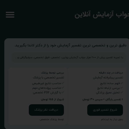
جواب آزمایش آنلاین
دقیق ترین و تخصصی ترین تفسیر آزمایش خود را از دکتر لاندا بگیرید.
با تجربه تفسیر بیش از ۲۰۰ هزار جواب آزمایش روتین، تخصص، فوق تخصصی، سونوگرافی و...
دریافت در چند دقیقه
بررسی توسط پزشک
تفسیر پیشرفته آزمایش
تفسیر تخصصی با پزشک
✅ فهم ساده نتایج
✅ مناسب نتایج غیرطبیعی
✅ بررسی ارتباط نتایج
✅ مناسب پرونده‌های مهم
✅ تحلیل عمیق پزشکی
✅ با گزارش PDF تخصصی
۱ تفسیر رایگان • سپس ۳۰ تومان
شروع از ۱۹۵ تومان
شروع تفسیر فوری
دریافت نظر پزشک
بدون نیاز به ثبت‌نام
توسط پزشک متخصص