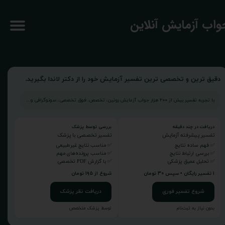
جواب آزمایش آنلاین
دقیق ترین و تخصصی ترین تفسیر آزمایش خود را از دکتر لاندا بگیرید.
با تجربه تفسیر بیش از ۲۰۰ هزار جواب آزمایش روتین، تخصص، فوق تخصصی، سونوگرافی و...
دریافت در چند دقیقه
بررسی توسط پزشک
تفسیر پیشرفته آزمایش
تفسیر تخصصی با پزشک
✅ فهم ساده نتایج
✅ مناسب نتایج غیرطبیعی
✅ بررسی ارتباط نتایج
✅ مناسب پرونده‌های مهم
✅ تحلیل عمیق پزشکی
✅ با گزارش PDF تخصصی
۱ تفسیر رایگان • سپس ۳۰ تومان
شروع از ۱۹۵ تومان
شروع تفسیر فوری
دریافت نظر پزشک
بدون نیاز به ثبت‌نام
توسط پزشک متخصص