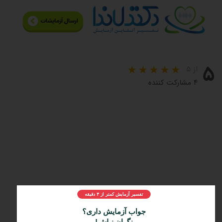
۵
از ۵
۴ مشارکت کننده
مراحل و چرایی دریافت تفسیر دکتر لاندا
تفسیر آزمایش کمتر از ۳ دقیقه
1️⃣
ثبت درخواست
جواب آزمایش داری؟
2️⃣
نگران نباش!