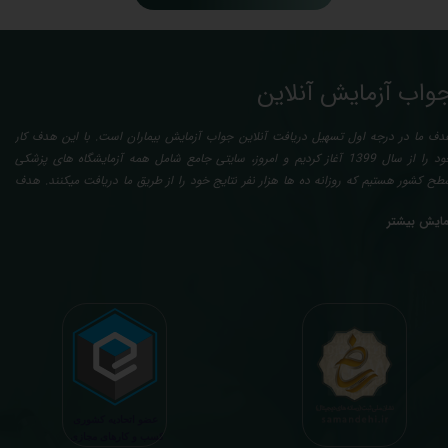
واب آزمایش آنلاین
دف ما در درجه اول تسهیل دریافت آنلاین جواب آزمایش بیماران است. با این هدف کار
خود را از سال 1399 آغاز کردیم و امروز، سایتی جامع شامل همه آزمایشگاه های پزشکی
طح کشور هستیم که روزانه ده ها هزار نفر نتایج خود را از طریق ما دریافت میکنند. هدف
عدی ما تفسیر آزمایش بیماران بصورت رایگان (تفسیر چک لیستی پایه) و غیر رایگان
مایش بیشتر
تخصصی، با تایید و مهر پزشک متخصص) میباشد. رسالت ما در تفسیر، استخراج حداکثر
طلاعات ممکن از نتایج آزمایش و سایر نتایج پزشکی مراجعین، با در نظر گرفتن دقیق شرایط
دنی افراد در هنگام نمونه گیری طبق آخرین رفرنس های معتبر پزشکی میباشد. این رسالت،
اعث تسریع در روند تشخیص و درمان، کاهش هزینه های تحمیلی به مردم، وزارت بهداشت
 بیمه ها، افزایش تمایل افراد به انجام آزمایش (با دریافت اطلاعاتی دقیقتر، کاربردی، قابل
هم و شخصی سازی شده) میگردد. تا درنهایت به جامعه ای سالم تر برای تبدیل شدن به
شوری پیشرفته (دیر و زود داره سوخت و سوز نداره...) برسیم. قابل ذکر است که جواب
زمایش آنلاین به نتایج هیچ یک از کاربران بصورت مستقیم دسترسی ندارد و موارد تفسیر نیز
رفا با درخواست و ارسال خود کاربر انجام میگیرد و ما تابع اصول اخلاق پزشکی و حرفه ای
ر کار خود هستیم. اگر مرکز درمانی هستید (و به دنبال رضایت هرچه بیشتر مراجعین خود و
سب درآمد بیشتر)، ما برای ارائه خدمات تفسیر رایگان و غیررایگان آزمایش و سایر نتایج