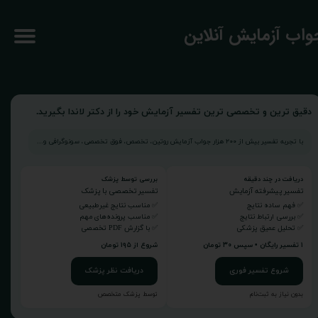
جواب آزمایش آنلاین
دقیق ترین و تخصصی ترین تفسیر آزمایش خود را از دکتر لاندا بگیرید.
با تجربه تفسیر بیش از ۲۰۰ هزار جواب آزمایش روتین، تخصص، فوق تخصصی، سونوگرافی و...
دریافت در چند دقیقه
بررسی توسط پزشک
تفسیر پیشرفته آزمایش
تفسیر تخصصی با پزشک
✅ فهم ساده نتایج
✅ مناسب نتایج غیرطبیعی
✅ بررسی ارتباط نتایج
✅ مناسب پرونده‌های مهم
✅ تحلیل عمیق پزشکی
✅ با گزارش PDF تخصصی
۱ تفسیر رایگان • سپس ۳۰ تومان
شروع از ۱۹۵ تومان
شروع تفسیر فوری
دریافت نظر پزشک
بدون نیاز به ثبت‌نام
توسط پزشک متخصص