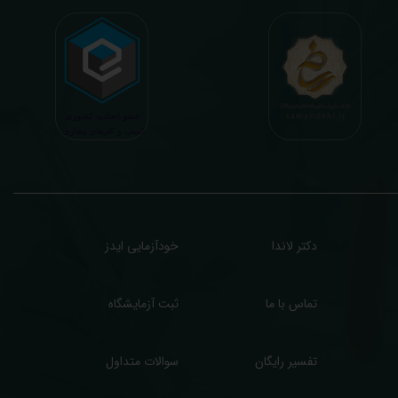
اعث تسریع در روند تشخیص و درمان، کاهش هزینه های تحمیلی به مردم، وزارت بهداشت
 بیمه ها، افزایش تمایل افراد به انجام آزمایش (با دریافت اطلاعاتی دقیقتر، کاربردی، قابل
هم و شخصی سازی شده) میگردد. تا درنهایت به جامعه ای سالم تر برای تبدیل شدن به
شوری پیشرفته (دیر و زود داره سوخت و سوز نداره...) برسیم. قابل ذکر است که جواب
زمایش آنلاین به نتایج هیچ یک از کاربران بصورت مستقیم دسترسی ندارد و موارد تفسیر نیز
رفا با درخواست و ارسال خود کاربر انجام میگیرد و ما تابع اصول اخلاق پزشکی و حرفه ای
ر کار خود هستیم. اگر مرکز درمانی هستید (و به دنبال رضایت هرچه بیشتر مراجعین خود و
سب درآمد بیشتر)، ما برای ارائه خدمات تفسیر رایگان و غیررایگان آزمایش و سایر نتایج
زشکی مراجعین شما در خدمتتان هستیم.
دکتر لاندا
خودآزمایی ایدز
تماس با ما
ثبت آزمایشگاه
تفسیر رایگان
سوالات متداول