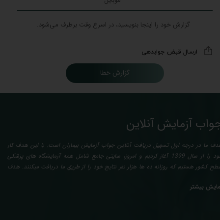
ارسال قبض جوابدهی
گزارش خطا
واب آزمایش آنلاین
دف ما در درجه اول تسهیل دریافت آنلاین جواب آزمایش بیماران است. با این هدف کار
خود را از سال 1399 آغاز کردیم و امروز، سایتی جامع شامل همه آزمایشگاه های پزشکی
طح کشور هستیم که روزانه ده ها هزار نفر نتایج خود را از طریق ما دریافت میکنند. هدف
عدی ما تفسیر آزمایش بیماران بصورت رایگان (تفسیر چک لیستی پایه) و غیر رایگان
مایش بیشتر
تخصصی، با تایید و مهر پزشک متخصص) میباشد. رسالت ما در تفسیر، استخراج حداکثر
طلاعات ممکن از نتایج آزمایش و سایر نتایج پزشکی مراجعین، با در نظر گرفتن دقیق شرایط
دنی افراد در هنگام نمونه گیری طبق آخرین رفرنس های معتبر پزشکی میباشد. این رسالت،