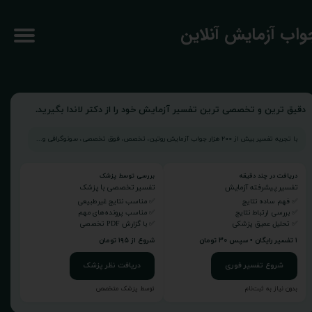
جواب آزمایش آنلاین
دقیق ترین و تخصصی ترین تفسیر آزمایش خود را از دکتر لاندا بگیرید.
با تجربه تفسیر بیش از ۲۰۰ هزار جواب آزمایش روتین، تخصص، فوق تخصصی، سونوگرافی و...
دریافت در چند دقیقه
بررسی توسط پزشک
تفسیر پیشرفته آزمایش
تفسیر تخصصی با پزشک
✅ فهم ساده نتایج
✅ مناسب نتایج غیرطبیعی
✅ بررسی ارتباط نتایج
✅ مناسب پرونده‌های مهم
✅ تحلیل عمیق پزشکی
✅ با گزارش PDF تخصصی
۱ تفسیر رایگان • سپس ۳۰ تومان
شروع از ۱۹۵ تومان
شروع تفسیر فوری
دریافت نظر پزشک
بدون نیاز به ثبت‌نام
توسط پزشک متخصص