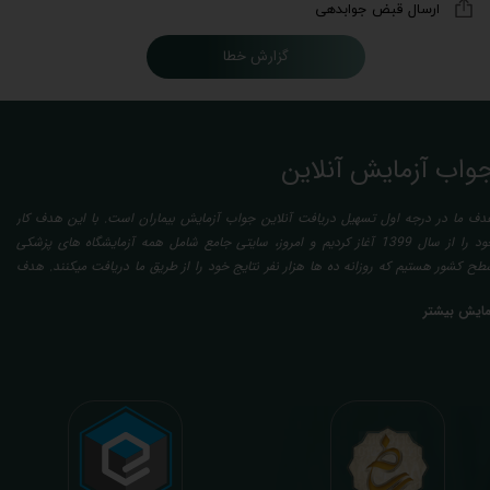
ارسال قبض جوابدهی
گزارش خطا
واب آزمایش آنلاین
دف ما در درجه اول تسهیل دریافت آنلاین جواب آزمایش بیماران است. با این هدف کار
خود را از سال 1399 آغاز کردیم و امروز، سایتی جامع شامل همه آزمایشگاه های پزشکی
طح کشور هستیم که روزانه ده ها هزار نفر نتایج خود را از طریق ما دریافت میکنند. هدف
عدی ما تفسیر آزمایش بیماران بصورت رایگان (تفسیر چک لیستی پایه) و غیر رایگان
مایش بیشتر
تخصصی، با تایید و مهر پزشک متخصص) میباشد. رسالت ما در تفسیر، استخراج حداکثر
طلاعات ممکن از نتایج آزمایش و سایر نتایج پزشکی مراجعین، با در نظر گرفتن دقیق شرایط
دنی افراد در هنگام نمونه گیری طبق آخرین رفرنس های معتبر پزشکی میباشد. این رسالت،
اعث تسریع در روند تشخیص و درمان، کاهش هزینه های تحمیلی به مردم، وزارت بهداشت
 بیمه ها، افزایش تمایل افراد به انجام آزمایش (با دریافت اطلاعاتی دقیقتر، کاربردی، قابل
هم و شخصی سازی شده) میگردد. تا درنهایت به جامعه ای سالم تر برای تبدیل شدن به
شوری پیشرفته (دیر و زود داره سوخت و سوز نداره...) برسیم. قابل ذکر است که جواب
زمایش آنلاین به نتایج هیچ یک از کاربران بصورت مستقیم دسترسی ندارد و موارد تفسیر نیز