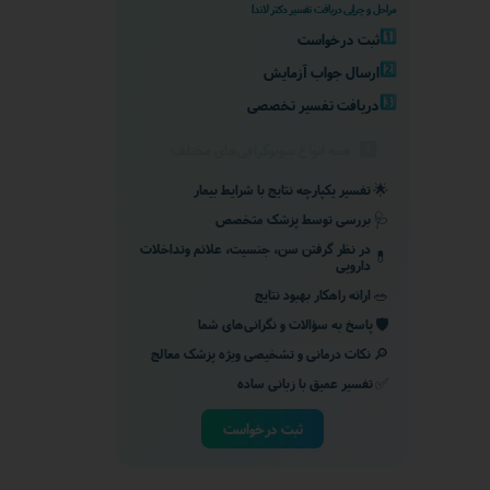
مراحل و چرایی دریافت تفسیر دکتر لاندا
1️⃣
ثبت درخواست
2️⃣
ارسال جواب آزمایش
3️⃣
دریافت تفسیر تخصصی
🩻
📄
انواع ریپورت‌های تصاویر پزشکی
همه انواع سونوگرافی‌های مختلف
🌟
تفسیر یکپارچه نتایج با شرایط بیمار
🩺
بررسی توسط پزشک متخصص
در نظر گرفتن سن، جنسیت، علائم وتداخلات
💊
دارویی
🥗
ارائه راهکار بهبود نتایج
🛡️
پاسخ به سؤالات و نگرانی‌های شما
🔎
نکات درمانی و تشخیصی ویژه پزشک معالج
✅
تفسیر عمیق با زبانی ساده
ثبت درخواست