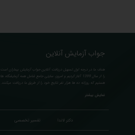
جواب آزمایش آنلاین
هدف ما در درجه اول تسهیل دریافت آنلاین جواب آزمایش بیماران است. 
را از سال 1399 آغاز کردیم و امروز، سایتی جامع شامل همه آزمایش
هستیم که روزانه ده ها هزار نفر نتایج خود را از طریق ما دریافت میکنند
آزمایش بیماران بصورت رایگان (تفسیر چک لیستی پایه) و غیر رایگان (تخ
نمایش بیشتر
پزشک متخصص) میباشد. رسالت ما در تفسیر، استخراج حداکثر اطلاعات مم
و سایر نتایج پزشکی مراجعین، با در نظر گرفتن دقیق شرایط بدنی افراد 
طبق آخرین رفرنس های معتبر پزشکی میباشد. این رسالت، باعث تسری
درمان، کاهش هزینه های تحمیلی به مردم، وزارت بهداشت و بیمه ها، افز
دکتر لاندا
تفسیر تخصصی
انجام آزمایش (با دریافت اطلاعاتی دقیقتر، کاربردی، قابل فهم و شخصی س
درنهایت به جامعه ای سالم تر برای تبدیل شدن به کشوری پیشرفته (دیر