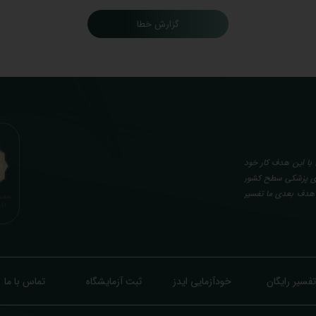
گزارش خطا
با این هدف کار خود
گاه های پزشکی سطح کشور
. هدف بعدی ما تفسیر
صصی، با تایید و مهر
کن از نتایج آزمایش
در هنگام نمونه گیری
ع در روند تشخیص و
ایش تمایل افراد به
خودآزمایی ایدز
تماس با ما
تفسیر رایگان
ثبت آزمایشگاه
ازی شده) میگردد. تا
 و زود داره سوخت و