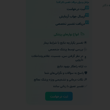
مراحل و چرایی دریافت تفسیر دکتر لاندا
 دکتر
1️⃣
ثبت درخواست
2️⃣
ارسال جواب آزمایش
3️⃣
دریافت تفسیر تخصصی
📉
انواع نوارهای پزشکی
🌟
تفسیر یکپارچه نتایج با شرایط بیمار
🩺
بررسی توسط پزشک متخصص
در نظر گرفتن سن، جنسیت، علائم وتداخلات
💊
دارویی
🥗
ارائه راهکار بهبود نتایج
🛡️
پاسخ به سؤالات و نگرانی‌های شما
🔎
نکات درمانی و تشخیصی ویژه پزشک معالج
✅
تفسیر عمیق با زبانی ساده
ثبت درخواست