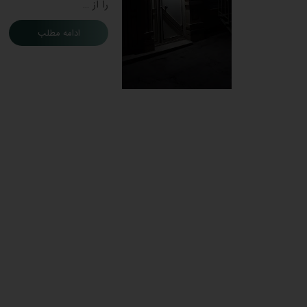
را از …
ادامه مطلب