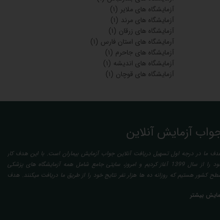
آزمایشگاه های ملایر
(۱)
آزمایشگاه های مرند
(۱)
آزمایشگاه های زرقان
(۱)
آرمایشگاه های استان فارس
(۱)
آزمایشگاه های جاحرم
(۱)
آزمایشگاه های اندیشه
(۱)
آزمایشگاه های قوچان
(۱)
واب آزمایش آنلاین
دف ما در درجه اول تسهیل دریافت آنلاین جواب آزمایش بیماران است. با این هدف کار
خود را از سال 1399 آغاز کردیم و امروز، سایتی جامع شامل همه آزمایشگاه های پزشکی
طح کشور هستیم که روزانه ده ها هزار نفر نتایج خود را از طریق ما دریافت میکنند. هدف
عدی ما تفسیر آزمایش بیماران بصورت رایگان (تفسیر چک لیستی پایه) و غیر رایگان
مایش بیشتر
تخصصی، با تایید و مهر پزشک متخصص) میباشد. رسالت ما در تفسیر، استخراج حداکثر
طلاعات ممکن از نتایج آزمایش و سایر نتایج پزشکی مراجعین، با در نظر گرفتن دقیق شرایط
دنی افراد در هنگام نمونه گیری طبق آخرین رفرنس های معتبر پزشکی میباشد. این رسالت،