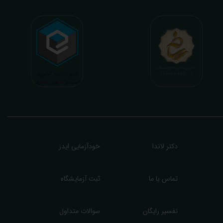
اعث تسریع در روند تشخیص و درمان، کاهش هزینه های تحمیلی به مردم، وزارت بهداشت
 بیمه ها، افزایش تمایل افراد به انجام آزمایش (با دریافت اطلاعاتی دقیقتر، کاربردی، قابل
هم و شخصی سازی شده) میگردد. تا درنهایت به جامعه ای سالم تر برای تبدیل شدن به
شوری پیشرفته (دیر و زود داره سوخت و سوز نداره...) برسیم. قابل ذکر است که جواب
زمایش آنلاین به نتایج هیچ یک از کاربران بصورت مستقیم دسترسی ندارد و موارد تفسیر نیز
رفا با درخواست و ارسال خود کاربر انجام میگیرد و ما تابع اصول اخلاق پزشکی و حرفه ای
ر کار خود هستیم. اگر مرکز درمانی هستید (و به دنبال رضایت هرچه بیشتر مراجعین خود و
سب درآمد بیشتر)، ما برای ارائه خدمات تفسیر رایگان و غیررایگان آزمایش و سایر نتایج
زشکی مراجعین شما در خدمتتان هستیم.
دکتر لاندا
خودآزمایی ایدز
تماس با ما
ثبت آزمایشگاه
تفسیر رایگان
سوالات متداول