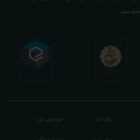
عدی ما تفسیر آزمایش بیماران بصورت رایگان (تفسیر چک لیستی پایه) و غیر رایگان
مایش بیشتر
تخصصی، با تایید و مهر پزشک متخصص) میباشد. رسالت ما در تفسیر، استخراج حداکثر
طلاعات ممکن از نتایج آزمایش و سایر نتایج پزشکی مراجعین، با در نظر گرفتن دقیق شرایط
دنی افراد در هنگام نمونه گیری طبق آخرین رفرنس های معتبر پزشکی میباشد. این رسالت،
اعث تسریع در روند تشخیص و درمان، کاهش هزینه های تحمیلی به مردم، وزارت بهداشت
 بیمه ها، افزایش تمایل افراد به انجام آزمایش (با دریافت اطلاعاتی دقیقتر، کاربردی، قابل
هم و شخصی سازی شده) میگردد. تا درنهایت به جامعه ای سالم تر برای تبدیل شدن به
شوری پیشرفته (دیر و زود داره سوخت و سوز نداره...) برسیم. قابل ذکر است که جواب
زمایش آنلاین به نتایج هیچ یک از کاربران بصورت مستقیم دسترسی ندارد و موارد تفسیر نیز
رفا با درخواست و ارسال خود کاربر انجام میگیرد و ما تابع اصول اخلاق پزشکی و حرفه ای
ر کار خود هستیم. اگر مرکز درمانی هستید (و به دنبال رضایت هرچه بیشتر مراجعین خود و
سب درآمد بیشتر)، ما برای ارائه خدمات تفسیر رایگان و غیررایگان آزمایش و سایر نتایج
زشکی مراجعین شما در خدمتتان هستیم.
دکتر لاندا
خودآزمایی ایدز
تماس با ما
ثبت آزمایشگاه