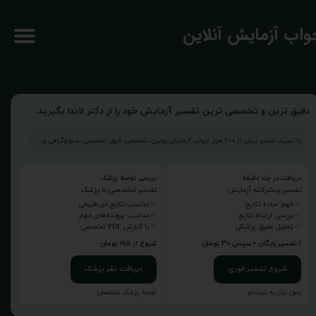
جواب آزمایش آنلاین
دقیق ترین و تخصصی ترین تفسیر آزمایش خود را از دکتر لاندا بگیرید.
با تجربه تفسیر بیش از ۲۰۰ هزار جواب آزمایش روتین، تخصص، فوق تخصصی، سونوگرافی و...
دریافت در چند دقیقه
بررسی توسط پزشک
تفسیر پیشرفته آزمایش
تفسیر تخصصی با پزشک
✅ فهم ساده نتایج
✅ مناسب نتایج غیرطبیعی
✅ بررسی ارتباط نتایج
✅ مناسب پرونده‌های مهم
✅ تحلیل عمیق پزشکی
✅ با گزارش PDF تخصصی
۱ تفسیر رایگان • سپس ۳۰ تومان
شروع از ۱۹۵ تومان
شروع تفسیر فوری
دریافت نظر پزشک
بدون نیاز به ثبت‌نام
توسط پزشک متخصص