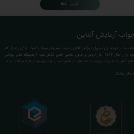
گزارش خطا
واب آزمایش آنلاین
دف ما در درجه اول تسهیل دریافت آنلاین جواب آزمایش بیماران است. با این هدف کار
خود را از سال 1399 آغاز کردیم و امروز، سایتی جامع شامل همه آزمایشگاه های پزشکی
طح کشور هستیم که روزانه ده ها هزار نفر نتایج خود را از طریق ما دریافت میکنند. هدف
عدی ما تفسیر آزمایش بیماران بصورت رایگان (تفسیر چک لیستی پایه) و غیر رایگان
مایش بیشتر
تخصصی، با تایید و مهر پزشک متخصص) میباشد. رسالت ما در تفسیر، استخراج حداکثر
طلاعات ممکن از نتایج آزمایش و سایر نتایج پزشکی مراجعین، با در نظر گرفتن دقیق شرایط
دنی افراد در هنگام نمونه گیری طبق آخرین رفرنس های معتبر پزشکی میباشد. این رسالت،
اعث تسریع در روند تشخیص و درمان، کاهش هزینه های تحمیلی به مردم، وزارت بهداشت
 بیمه ها، افزایش تمایل افراد به انجام آزمایش (با دریافت اطلاعاتی دقیقتر، کاربردی، قابل
هم و شخصی سازی شده) میگردد. تا درنهایت به جامعه ای سالم تر برای تبدیل شدن به
شوری پیشرفته (دیر و زود داره سوخت و سوز نداره...) برسیم. قابل ذکر است که جواب
زمایش آنلاین به نتایج هیچ یک از کاربران بصورت مستقیم دسترسی ندارد و موارد تفسیر نیز
رفا با درخواست و ارسال خود کاربر انجام میگیرد و ما تابع اصول اخلاق پزشکی و حرفه ای
ر کار خود هستیم. اگر مرکز درمانی هستید (و به دنبال رضایت هرچه بیشتر مراجعین خود و